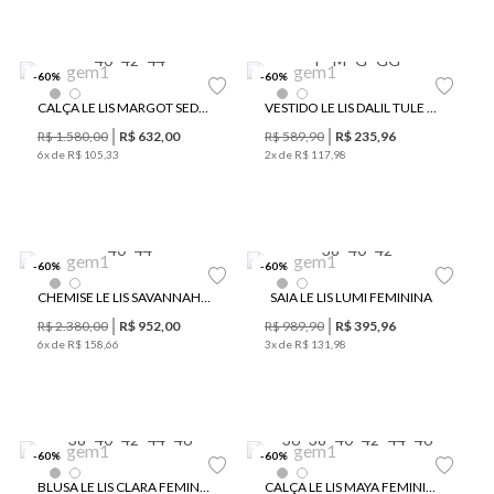
40
42
44
P
M
G
GG
-
60
%
-
60
%
CALÇA LE LIS MARGOT SEDA FEMININA
VESTIDO LE LIS DALIL TULE FEMININO
R$
1
.
580
,
00
R$
632
,
00
R$
589
,
90
R$
235
,
96
6
x de
R$
105
,
33
2
x de
R$
117
,
98
40
44
38
40
42
-
60
%
-
60
%
CHEMISE LE LIS SAVANNAH MIDI SEDA FEMININA
SAIA LE LIS LUMI FEMININA
R$
2
.
380
,
00
R$
952
,
00
R$
989
,
90
R$
395
,
96
6
x de
R$
158
,
66
3
x de
R$
131
,
98
38
40
42
44
46
36
38
40
42
44
46
-
60
%
-
60
%
Últimas Peças
BLUSA LE LIS CLARA FEMININA
CALÇA LE LIS MAYA FEMININA