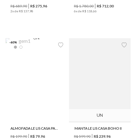
R$
689
,
90
R$
275
,
96
R$
1
.
780
,
00
R$
712
,
00
2
x de
R$
137
,
98
6
x de
R$
118
,
66
UN
-
60
%
UN
ALMOFADA LE LIS CASA PAU BRASIL II
MANTA LE LIS CASA BOHO II
R$
199
,
90
R$
79
,
96
R$
599
,
90
R$
239
,
96