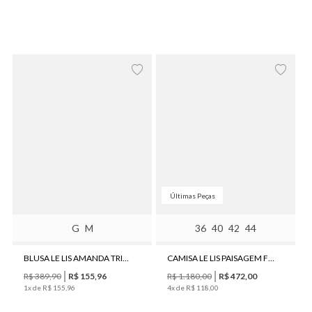
Últimas Peças
G
M
36
40
42
44
BLUSA LE LIS AMANDA TRICOT FEMININA
CAMISA LE LIS PAISAGEM FEMININA
R$
389
,
90
R$
155
,
96
R$
1
.
180
,
00
R$
472
,
00
1
x de
R$
155
,
96
4
x de
R$
118
,
00