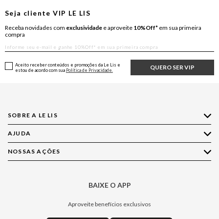
Seja cliente
VIP
LE LIS
Receba novidades com
exclusividade
e aproveite
10%Off*
em sua primeira
compra
Aceito receber conteúdos e promoções da Le Lis e
QUERO SER VIP
estou de acordo com sua
Política de Privacidade.
SOBRE A LE LIS
AJUDA
Quem Somos
Nossas Lojas
NOSSAS AÇÕES
Compre pelo WhatsApp
Ética e Sustentabilidade
Perguntas Frequentes
Aplicativo LE LIS
Política de Privacidade
Central de Relacionamento
BAIXE O APP
Moda
Política de Governança
Minha Conta
Casa
Aproveite benefícios exclusivos
Painel de Privacidade
Trocas e Devoluções
Aroma