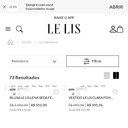
Sempre com você
ABRIR
FRETE GRÁTIS*
Exclusividades no app
BAIXE O APP
10% OFF NA PRIMEIRA COMPRA*
COMPRE ONLINE E RETIRE EM LOJA*
BAZAR
ESTAMPADO
ENTREGA EXPRESSA*
FRETE GRÁTIS*
Relevância
Filtrar
BAIXE O APP
10% OFF NA PRIMEIRA COMPRA*
73
34
36
38
40
42
44
46
38
40
42
44
-
60
%
-
60
%
BLUSA LE LIS LENA SEDA FEMININA
VESTIDO LE LIS CLARA FEMININO
R$
1
.
380
,
00
R$
552
,
00
R$
989
,
90
R$
395
,
96
5
x de
R$
110
,
40
3
x de
R$
131
,
98