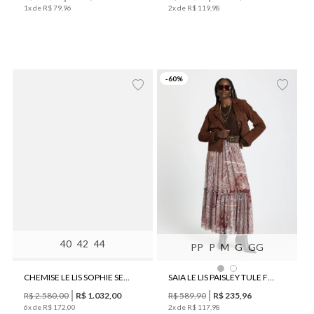
1
x de
R$
79
,
96
2
x de
R$
119
,
98
-
60
%
40
42
44
PP
P
M
G
GG
CHEMISE LE LIS SOPHIE SEDA FEMININO
SAIA LE LIS PAISLEY TULE FEMININA
R$
2
.
580
,
00
R$
1
.
032
,
00
R$
589
,
90
R$
235
,
96
6
x de
R$
172
,
00
2
x de
R$
117
,
98