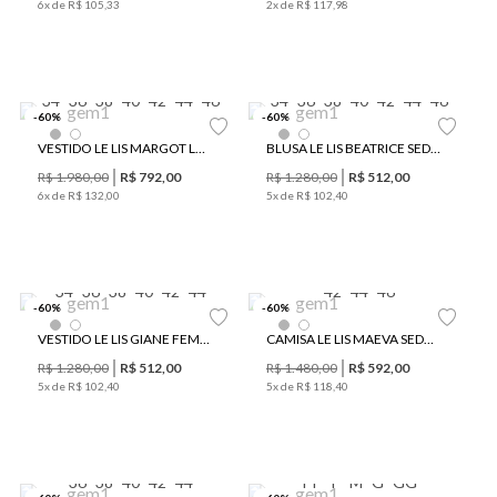
6
x de
R$
105
,
33
2
x de
R$
117
,
98
34
36
38
40
42
44
46
34
36
38
40
42
44
46
-
60
%
-
60
%
VESTIDO LE LIS MARGOT LAÇO SEDA FEMININO
BLUSA LE LIS BEATRICE SEDA FEMININA
R$
1
.
980
,
00
R$
792
,
00
R$
1
.
280
,
00
R$
512
,
00
6
x de
R$
132
,
00
5
x de
R$
102
,
40
34
36
38
40
42
44
42
44
46
-
60
%
-
60
%
VESTIDO LE LIS GIANE FEMININO
CAMISA LE LIS MAEVA SEDA FEMININA
R$
1
.
280
,
00
R$
512
,
00
R$
1
.
480
,
00
R$
592
,
00
5
x de
R$
102
,
40
5
x de
R$
118
,
40
36
38
40
42
44
PP
P
M
G
GG