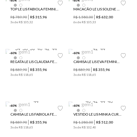
-
60
%
-
60
%
TOP LE LIS FABIOLA FEMININO
MACACÃO LE LIS SOLENE FEMININO
R$
789
,
90
R$
315
,
96
R$
1
.
580
,
00
R$
632
,
00
3
x de
R$
105
,
32
6
x de
R$
105
,
33
34
36
38
40
42
44
42
44
-
60
%
-
60
%
REGATA LE LIS CLAUDIA FEMININA
CAMISA LE LIS EVA FEMININA
R$
889
,
90
R$
355
,
96
R$
889
,
90
R$
355
,
96
3
x de
R$
118
,
65
3
x de
R$
118
,
65
44
40
42
44
46
-
60
%
-
60
%
CAMISA LE LIS FABIOLA FEMININA
VESTIDO LE LIS MINKA CURTO FEMININO
R$
889
,
90
R$
355
,
96
R$
1
.
280
,
00
R$
512
,
00
3
x de
R$
118
,
65
5
x de
R$
102
,
40