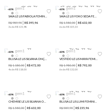
36
38
40
34
36
38
40
42
44
46
-
60
%
-
60
%
SAIA LE LIS FABIOLA FEMININA
SAIA LE LIS YOKO SEDA FEMININA
R$
989
,
90
R$
395
,
96
R$
1
.
580
,
00
R$
632
,
00
3
x de
R$
131
,
98
6
x de
R$
105
,
33
44
40
42
44
46
-
60
%
-
60
%
BLUSA LE LIS SILVANA ONÇA FEMININA
VESTIDO LE LIS MAYA FEMININO
R$
1
.
180
,
00
R$
472
,
00
R$
1
.
980
,
00
R$
792
,
00
4
x de
R$
118
,
00
6
x de
R$
132
,
00
40
34
42
44
46
-
60
%
-
60
%
CHEMISE LE LIS SILVANA ONÇA FEMININO
BLUSA LE LIS LUMI FEMININA
R$
1
.
580
,
00
R$
632
,
00
R$
589
,
90
R$
235
,
96