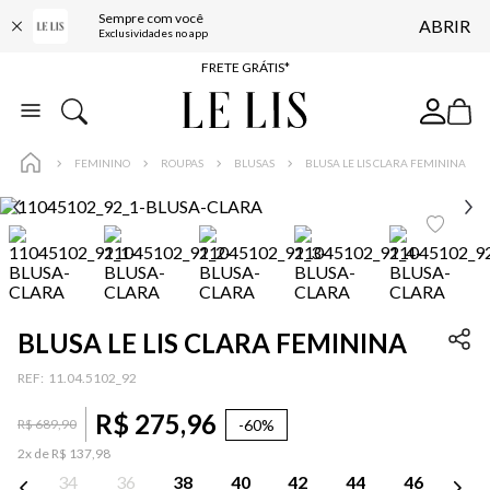
Sempre com você
ABRIR
ENTREGA EXPRESSA*
Exclusividades no app
FRETE GRÁTIS*
BAIXE O APP
10% OFF NA PRIMEIRA COMPRA*
FEMININO
ROUPAS
BLUSAS
BLUSA LE LIS CLARA FEMININA
BLUSA LE LIS CLARA FEMININA
:
11.04.5102_92
R$
275
,
96
-
60%
R$
689
,
90
2
x de
R$
137
,
98
34
36
38
40
42
44
46