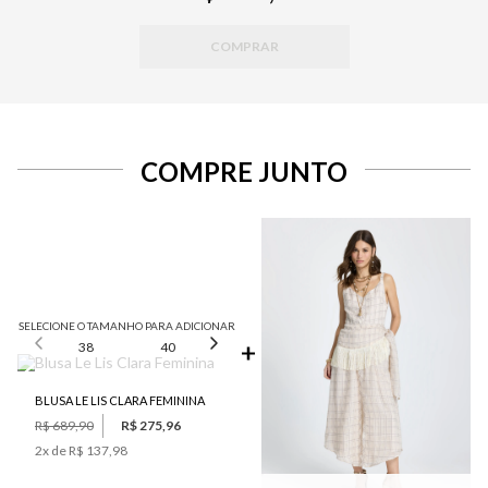
COMPRAR
COMPRE JUNTO
SELECIONE O TAMANHO PARA ADICIONAR
38
40
42
44
46
BLUSA LE LIS CLARA FEMININA
R$ 689,90
R$ 275,96
2
x de
R$ 137,98