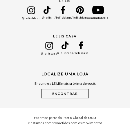
Cadastro
LE LIS
Bazar
@lelis
/lelisblanc
/lelisblanc
@mundolelis
@lelisblanc
Black Friday
Gift Guide
LE LIS CASA
Mães
Namorados
@leliscasa
/leliscasa
@leliscasa
Japão
Julián Manfredi
LOCALIZE UMA LOJA
Raízes do Pará
Encontre a LE LIS mais próxima de você:
Cuidados Casa
Instruções de Jogos
Minha Loja Le Lis
Le Lis Casa PRO
Fazemos parte do
Pacto Global da ONU
e estamos comprometidos com os movimentos