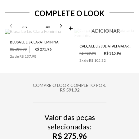
COMPLETE O LOOK
SELECIONE O TAMANHO PARA ADICIONAR
38
40
42
44
46
ADICIONAR
BLUSA LE LIS CLARA FEMININA
CALÇA LE LIS JULIA I ALFAIATARIA FEMININA
R$ 689,90
R$ 275,96
R$ 789,90
R$ 315,96
2
x de
R$ 137,98
3
x de
R$ 105,32
COMPRE O LOOK COMPLETO POR:
R$ 591,92
Valor das peças
selecionadas:
R$ 275,96