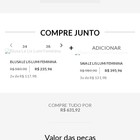
COMPRE JUNTO
SELECIONE O TAMANHO PARA ADICIONAR
34
38
42
44
46
ADICIONAR
BLUSA LE LIS LUMI FEMININA
SAIA LE LIS LUMI FEMININA
R$ 589,90
R$ 235,96
R$ 989,90
R$ 395,96
2
x de
R$ 117,98
3
x de
R$ 131,98
COMPRE TUDO POR
R$ 631,92
Valor das peças