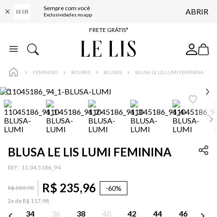
Sempre com você
ABRIR
ENTREGA EXPRESSA*
Exclusividades no app
FRETE GRÁTIS*
BAIXE O APP
10% OFF NA PRIMEIRA COMPRA*
FEMININO
ROUPAS
BLUSAS
BLUSA LE LIS LUMI FEMININA
BLUSA LE LIS LUMI FEMININA
:
11.04.5186_94
R$
235
,
96
-
60%
R$
589
,
90
2
x de
R$
117
,
98
34
36
38
40
42
44
46