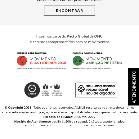
Cuidados Casa
Instruções de Jogos
Minha Loja Le Lis
Le Lis Casa PRO
Fazemos parte do
Pacto Global da ONU
e estamos comprometidos com os movimentos
ATENDIMENTO
© Copyright 2026
- Todos os direitos reservados. A LE LIS reserva-se no direito de corrigir ou
alterar informações como: preços, promoções e disponibilidade de estoque a qualquer momento.
Em caso de dúvidas:
0800 990 2277
Horário de Atendimento
das 8h às 20h de segunda à sábado, exceto feriados.
Rua Othão 405, Vila Leopoldina, São Paulo, SP – CEP: 05313-020
VESTE S.A. ESTILO | CNPJ: 49.669.856/0001-43