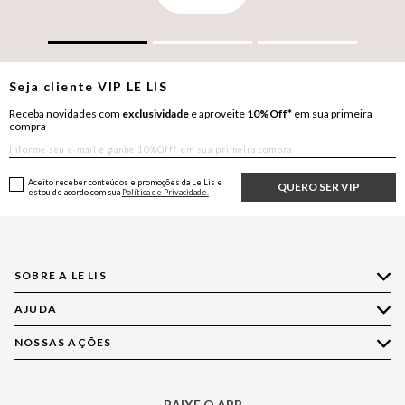
Seja cliente
VIP
LE LIS
Receba novidades com
exclusividade
e aproveite
10%Off*
em sua primeira
compra
Aceito receber conteúdos e promoções da Le Lis e
QUERO SER VIP
estou de acordo com sua
Política de Privacidade.
SOBRE A LE LIS
AJUDA
Quem Somos
Nossas Lojas
NOSSAS AÇÕES
Compre pelo WhatsApp
Ética e Sustentabilidade
Perguntas Frequentes
Aplicativo LE LIS
Política de Privacidade
Central de Relacionamento
BAIXE O APP