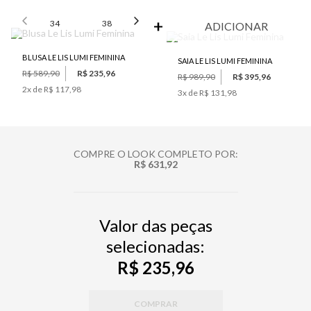
SELECIONE O TAMANHO PARA ADICIONAR
34
38
42
44
46
ADICIONAR
BLUSA LE LIS LUMI FEMININA
SAIA LE LIS LUMI FEMININA
R$ 589,90
R$ 235,96
R$ 989,90
R$ 395,96
2
x de
R$ 117,98
3
x de
R$ 131,98
COMPRE O LOOK COMPLETO POR:
R$ 631,92
Valor das peças
selecionadas:
R$ 235,96
COMPRAR