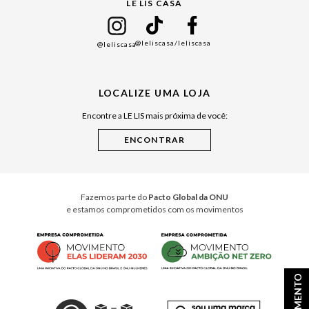
LE LIS CASA
Mães
Namorados
@leliscasa
/leliscasa
@leliscasa
Japão
Julián Manfredi
LOCALIZE UMA LOJA
Raízes do Pará
Encontre a LE LIS mais próxima de você:
Cuidados Casa
Instruções de Jogos
Minha Loja Le Lis
Le Lis Casa PRO
Fazemos parte do
Pacto Global da ONU
e estamos comprometidos com os movimentos