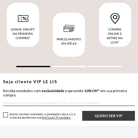
GANHE 10% OFF
COMPRE
NA PRIMEIRA
ONLINE E
COMPRA*
RETIRE NA
PARCELAMENTO
LOJA*
EM ATÉ 6X
Seja cliente
VIP
LE LIS
Receba novidades com
exclusividade
e aproveite
10%Off*
em sua primeira
compra
Aceito receber conteúdos e promoções da Le Lis e
QUERO SER VIP
estou de acordo com sua
Política de Privacidade.