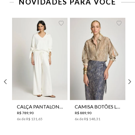
NOVIDADES PARA VOCÊ
CALÇA PANTALONA LE LIS HORI FEMININA
CAMISA BOTÕES LE LIS YANNA FEMININA
R$
789
,
90
R$
889
,
90
6
x de
R$
131
,
65
6
x de
R$
148
,
31