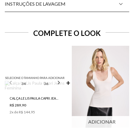
INSTRUÇÕES DE LAVAGEM
COMPLETE O LOOK
SELECIONE O TAMANHO PARA ADICIONAR
34
36
38
40
42
CALÇA LE LIS PAULA CAPRI JEANS FEMININA
R$ 289,90
2
x de
R$ 144,95
ADICIONAR