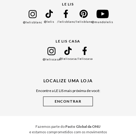
Seja um Franqueado
Cadastro
LE LIS
Bazar
@lelis
/lelisblanc
/lelisblanc
@mundolelis
@lelisblanc
Black Friday
Gift Guide
LE LIS CASA
Mães
Namorados
@leliscasa
/leliscasa
@leliscasa
Japão
Julián Manfredi
LOCALIZE UMA LOJA
Raízes do Pará
Encontre a LE LIS mais próxima de você:
Cuidados Casa
Instruções de Jogos
Minha Loja Le Lis
Le Lis Casa PRO
Fazemos parte do
Pacto Global da ONU
e estamos comprometidos com os movimentos