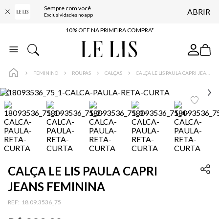
Sempre com você
ABRIR
BAIXE O APP
Exclusividades no app
10% OFF NA PRIMEIRA COMPRA*
COMPRE ONLINE E RETIRE EM LOJA*
ENTREGA EXPRESSA*
FEMININO
ROUPAS
CALÇAS
CALÇA LE LIS PAULA CAPRI JEANS FEMININA
FRETE GRÁTIS*
BAIXE O APP
10% OFF NA PRIMEIRA COMPRA*
CALÇA LE LIS PAULA CAPRI
JEANS FEMININA
:
18.09.3536_75