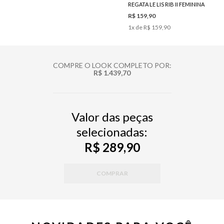
REGATA LE LIS RIB II FEMININA
R$ 159,90
1
x de
R$ 159,90
COMPRE O LOOK COMPLETO POR:
R$ 1.439,70
Valor das peças
selecionadas:
R$ 289,90
COMPRAR
PP
P
M
G
34
36
38
40
42
44
46