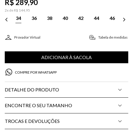
R$
289
,
90
2
x de
R$
144
,
95
34
36
38
40
42
44
46
Provador Virtual
Tabela de medidas
ADICIONAR À SACOLA
COMPRE POR WHATSAPP
DETALHE DO PRODUTO
ENCONTRE O SEU TAMANHO
TROCAS E DEVOLUÇÕES