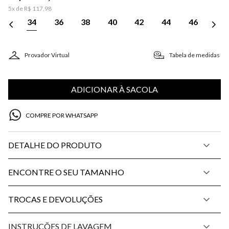
5
x de
R$
117
,
98
34
36
38
40
42
44
46
Provador Virtual
Tabela de medidas
ADICIONAR À SACOLA
COMPRE POR WHATSAPP
DETALHE DO PRODUTO
ENCONTRE O SEU TAMANHO
TROCAS E DEVOLUÇÕES
INSTRUÇÕES DE LAVAGEM