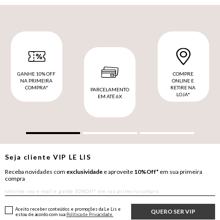
GANHE 10% OFF
COMPRE
NA PRIMEIRA
ONLINE E
COMPRA*
RETIRE NA
PARCELAMENTO
LOJA*
EM ATÉ 6X
Seja cliente
VIP
LE LIS
Receba novidades com
exclusividade
e aproveite
10%Off*
em sua primeira
compra
Aceito receber conteúdos e promoções da Le Lis e
QUERO SER VIP
estou de acordo com sua
Política de Privacidade.