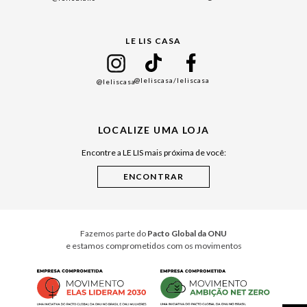
Black Friday
Gift Guide
LE LIS CASA
Mães
Namorados
@leliscasa
/leliscasa
@leliscasa
Japão
Julián Manfredi
LOCALIZE UMA LOJA
Raízes do Pará
Encontre a LE LIS mais próxima de você:
Cuidados Casa
Instruções de Jogos
Minha Loja Le Lis
Le Lis Casa PRO
Fazemos parte do
Pacto Global da ONU
e estamos comprometidos com os movimentos