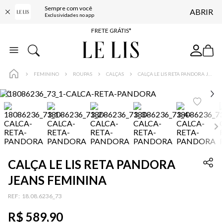
Sempre com você
ABRIR
ENTREGA EXPRESSA*
Exclusividades no app
FRETE GRÁTIS*
BAIXE O APP
10% OFF NA PRIMEIRA COMPRA*
FEMININO
ROUPAS
CALÇAS
CALÇA LE LIS RETA PANDORA JEANS FEMININA
CALÇA LE LIS RETA PANDORA
JEANS FEMININA
:
18.08.6236_73
R$
589
,
90