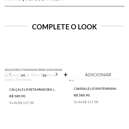
COMPLETE O LOOK
SELECIONE O TAMANHO PARA ADICIONAR
ADICIONAR
34
36
38
40
42
CAMISA LE LIS VIVI FEMININA
CALÇA LE LIS RETA PANDORA JEANS FEMININA
R$ 589,90
R$ 589,90
5
x de
R$ 117,98
5
x de
R$ 117,98