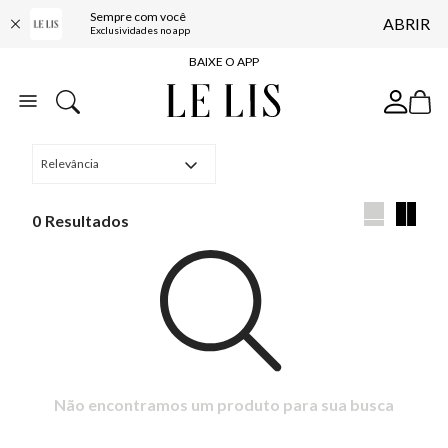
Sempre com você
ABRIR
FRETE GRÁTIS*
Exclusividades no app
BAIXE O APP
10% OFF NA PRIMEIRA COMPRA*
COMPRE ONLINE E RETIRE EM LOJA*
Relevância
ENTREGA EXPRESSA*
FRETE GRÁTIS*
0
BAIXE O APP
10% OFF NA PRIMEIRA COMPRA*