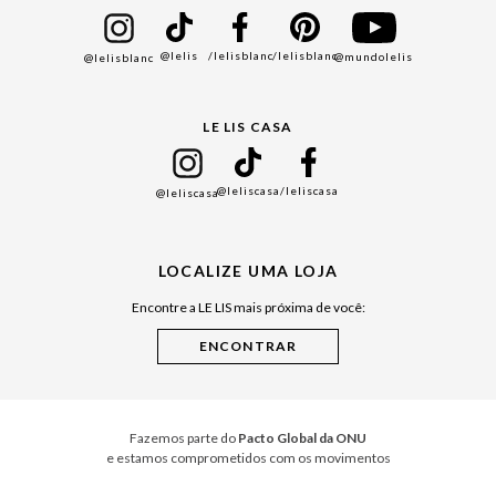
Bazar
@lelis
/lelisblanc
/lelisblanc
@mundolelis
@lelisblanc
Black Friday
Gift Guide
LE LIS CASA
Mães
Namorados
@leliscasa
/leliscasa
@leliscasa
Japão
Julián Manfredi
LOCALIZE UMA LOJA
Raízes do Pará
Encontre a LE LIS mais próxima de você:
Cuidados Casa
Instruções de Jogos
Minha Loja Le Lis
Le Lis Casa PRO
Fazemos parte do
Pacto Global da ONU
e estamos comprometidos com os movimentos