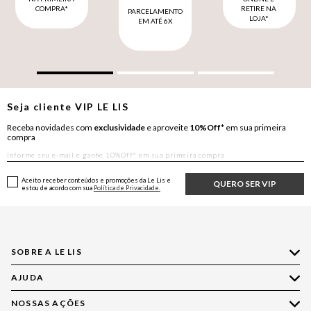
COMPRA*
RETIRE NA
PARCELAMENTO
LOJA*
EM ATÉ 6X
Seja cliente
VIP
LE LIS
Receba novidades com
exclusividade
e aproveite
10%Off*
em sua primeira
compra
Aceito receber conteúdos e promoções da Le Lis e
QUERO SER VIP
estou de acordo com sua
Política de Privacidade.
SOBRE A LE LIS
AJUDA
Quem Somos
Nossas Lojas
NOSSAS AÇÕES
Compre pelo WhatsApp