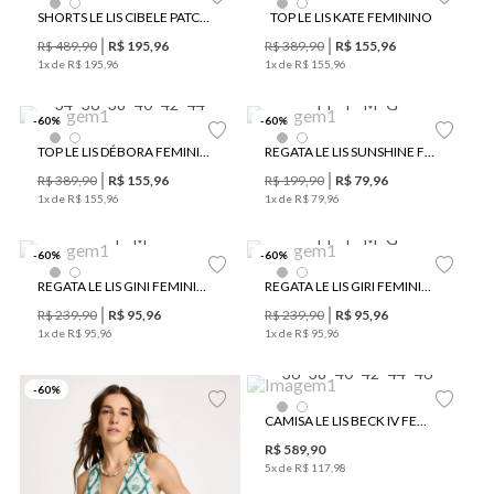
SHORTS LE LIS CIBELE PATCH JEANS FEMININO
TOP LE LIS KATE FEMININO
R$
489
,
90
R$
195
,
96
R$
389
,
90
R$
155
,
96
1
x de
R$
195
,
96
1
x de
R$
155
,
96
34
36
38
40
42
44
PP
P
M
G
-
60
%
-
60
%
TOP LE LIS DÉBORA FEMININO
REGATA LE LIS SUNSHINE FEMININA
R$
389
,
90
R$
155
,
96
R$
199
,
90
R$
79
,
96
Últimas Peças
1
x de
R$
155
,
96
1
x de
R$
79
,
96
P
M
PP
P
M
G
-
60
%
-
60
%
REGATA LE LIS GINI FEMININA
REGATA LE LIS GIRI FEMININA
R$
239
,
90
R$
95
,
96
R$
239
,
90
R$
95
,
96
1
x de
R$
95
,
96
1
x de
R$
95
,
96
36
38
40
42
44
46
-
60
%
CAMISA LE LIS BECK IV FEMININA
R$
589
,
90
5
x de
R$
117
,
98