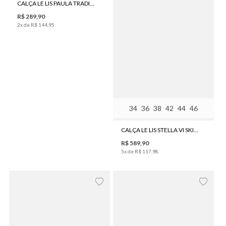
CALÇA LE LIS PAULA TRADICIONAL FEMININA
R$
289
,
90
2
x de
R$
144
,
95
34
36
38
42
44
46
CALÇA LE LIS STELLA VI SKINNY FEMININA
R$
589
,
90
5
x de
R$
117
,
98