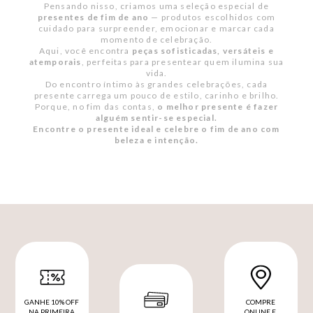
Pensando nisso, criamos uma seleção especial de
presentes de fim de ano
— produtos escolhidos com
cuidado para surpreender, emocionar e marcar cada
momento de celebração.
Aqui, você encontra
peças sofisticadas, versáteis e
atemporais
, perfeitas para presentear quem ilumina sua
vida.
Do encontro íntimo às grandes celebrações, cada
presente carrega um pouco de estilo, carinho e brilho.
Porque, no fim das contas,
o melhor presente é fazer
alguém sentir-se especial.
Encontre o presente ideal e celebre o fim de ano com
beleza e intenção.
GANHE 10% OFF
COMPRE
NA PRIMEIRA
ONLINE E