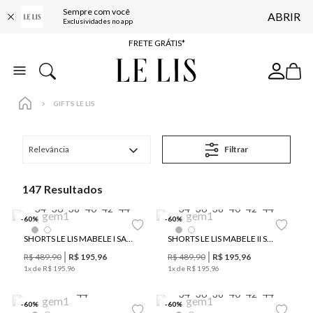
Sempre com você
ABRIR
ENTREGA EXPRESSA*
Exclusividades no app
FRETE GRÁTIS*
BAIXE O APP
10% OFF NA PRIMEIRA COMPRA*
GIFTS LE LIS
Relevância
Filtrar
147
34
36
38
40
42
44
34
36
38
40
42
44
-
60
%
-
60
%
SHORTS LE LIS MABELE I SARJA FEMININO
SHORTS LE LIS MABELE II SARJA FEMININO
R$
489
,
90
R$
195
,
96
R$
489
,
90
R$
195
,
96
1
x de
R$
195
,
96
1
x de
R$
195
,
96
44
34
36
38
40
42
44
-
60
%
-
60
%