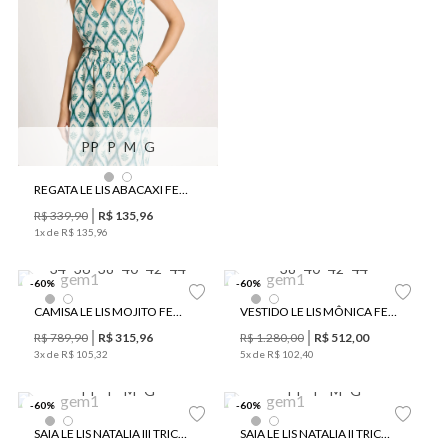
PP
P
M
G
REGATA LE LIS ABACAXI FEMININA
R$
339
,
90
R$
135
,
96
1
x de
R$
135
,
96
34
36
38
40
42
44
38
40
42
44
-
60
%
-
60
%
CAMISA LE LIS MOJITO FEMININA
VESTIDO LE LIS MÔNICA FEMININO
R$
789
,
90
R$
315
,
96
R$
1
.
280
,
00
R$
512
,
00
3
x de
R$
105
,
32
5
x de
R$
102
,
40
PP
P
M
G
PP
P
M
G
-
60
%
-
60
%
SAIA LE LIS NATALIA III TRICOT FEMININA
SAIA LE LIS NATALIA II TRICOT FEMININA