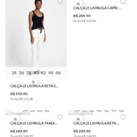
CALÇA LE LIS PAULA CAPRI JEANS FEMININA
R$
289
,
90
2
x de
R$
144
,
95
34
36
38
40
42
44
46
CALÇA LE LIS PAULA RETA SARJA FEMININA
R$
559
,
90
5
x de
R$
111
,
98
34
36
38
42
34
36
38
40
42
44
46
CALÇA LE LIS PAULA TRADICIONAL ESCURA JEANS FEMININA
CALÇA LE LIS PAULA RETA BLACK JEANS FEMININA
R$
289
,
90
R$
289
,
90
2
x de
R$
144
,
95
2
x de
R$
144
,
95