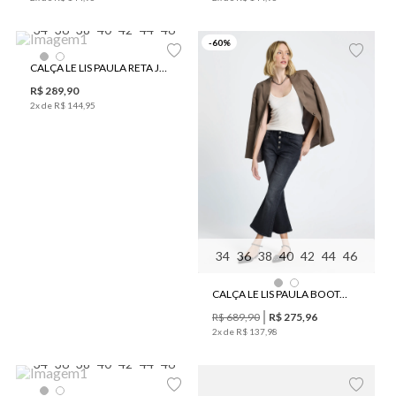
34
36
38
40
42
44
46
-
60
%
CALÇA LE LIS PAULA RETA JEANS FEMININA
R$
289
,
90
2
x de
R$
144
,
95
34
36
38
40
42
44
46
CALÇA LE LIS PAULA BOOTCUT DARK JEANS FEMININA
R$
689
,
90
R$
275
,
96
2
x de
R$
137
,
98
34
36
38
40
42
44
46