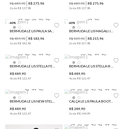
R$
689
,
90
R$
275
,
96
R$
689
,
90
R$
275
,
96
2
x de
R$
137
,
98
2
x de
R$
137
,
98
34
36
38
40
42
34
46
-
60
%
-
60
%
BERMUDA LE LIS PAULA SARJA FEMININA
BERMUDA LE LIS MAGALI JEANS FEMININA
R$
459
,
90
R$
183
,
96
R$
539
,
90
R$
215
,
96
1
x de
R$
183
,
96
2
x de
R$
107
,
98
36
40
42
44
46
36
42
44
46
BERMUDA LE LIS STELLA FEMININA
BERMUDA LE LIS STELLA III FEMININA
R$
489
,
90
R$
489
,
90
4
x de
R$
122
,
47
4
x de
R$
122
,
47
42
44
46
34
36
38
40
42
44
46
BERMUDA LE LIS NEW STELLA OFF FEMININA
CALÇA LE LIS PAULA BOOTCUT II JEANS FEMININA
R$
489
,
90
R$
289
,
90
4
x de
R$
122
,
47
2
x de
R$
144
,
95
34
36
38
40
42
44
46