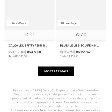
Últimas Peças
Últimas Peças
42
44
G
GG
CALÇA LE LIS PITTY FEMININA
BLUSA LE LIS BISOU FEMININA
R$
1
.
180
,
00
R$
472
,
00
R$
389
,
90
R$
155
,
96
4
x de
R$
118
,
00
1
x de
R$
155
,
96
MOSTRAR MAIS
Presentes LE LIS | Seleção Especial para Surpreender
Descubra nossa seleção de presentes de fim de ano:
peças sofisticadas, atemporais e cheias de significado
para celebrar quem você ama. Encontre o presente
perfeito para cada momento.
Presentear é celebrar histórias, memórias e conexões.