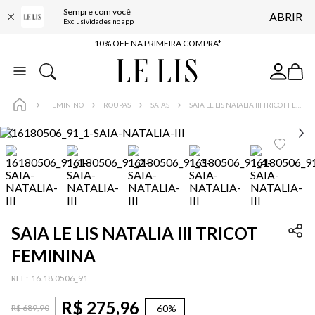
Sempre com você
ABRIR
BAIXE O APP
Exclusividades no app
10% OFF NA PRIMEIRA COMPRA*
COMPRE ONLINE E RETIRE EM LOJA*
ENTREGA EXPRESSA*
FEMININO
ROUPAS
SAIAS
SAIA LE LIS NATALIA III TRICOT FEMININA
FRETE GRÁTIS*
BAIXE O APP
10% OFF NA PRIMEIRA COMPRA*
SAIA LE LIS NATALIA III TRICOT
FEMININA
:
16.18.0506_91
R$
275
,
96
-
60%
R$
689
,
90