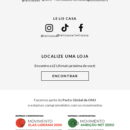
@mundolelis
@lelisblanc
Black Friday
Gift Guide
LE LIS CASA
Mães
Namorados
@leliscasa
/leliscasa
@leliscasa
Japão
Julián Manfredi
LOCALIZE UMA LOJA
Raízes do Pará
Encontre a LE LIS mais próxima de você:
Cuidados Casa
Instruções de Jogos
Minha Loja Le Lis
Le Lis Casa PRO
Fazemos parte do
Pacto Global da ONU
e estamos comprometidos com os movimentos