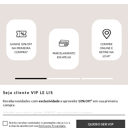
GANHE 10% OFF
COMPRE
NA PRIMEIRA
ONLINE E
COMPRA*
RETIRE NA
PARCELAMENTO
LOJA*
EM ATÉ 6X
Seja cliente
VIP
LE LIS
Receba novidades com
exclusividade
e aproveite
10%Off*
em sua primeira
compra
Aceito receber conteúdos e promoções da Le Lis e
QUERO SER VIP
estou de acordo com sua
Política de Privacidade.