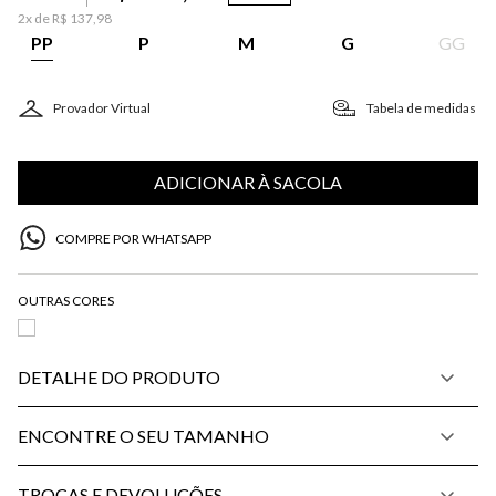
2
x de
R$
137
,
98
PP
P
M
G
GG
Provador Virtual
Tabela de medidas
ADICIONAR À SACOLA
COMPRE POR WHATSAPP
DETALHE DO PRODUTO
ENCONTRE O SEU TAMANHO
TROCAS E DEVOLUÇÕES