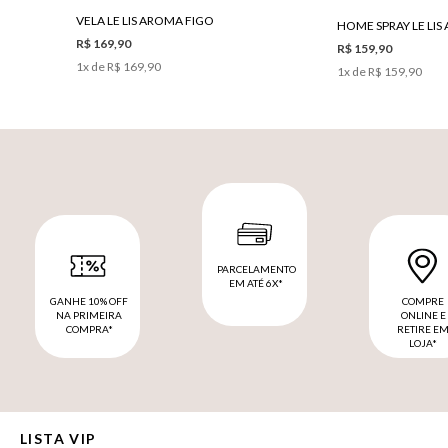
VELA LE LIS AROMA FIGO
R$ 169,90
R$ 159,90
1
x de
R$ 169,90
1
x de
R$ 159,90
PARCELAMENTO
EM ATÉ 6X*
GANHE 10% OFF
COMPRE
NA PRIMEIRA
ONLINE E
COMPRA*
RETIRE E
LOJA*
LISTA VIP