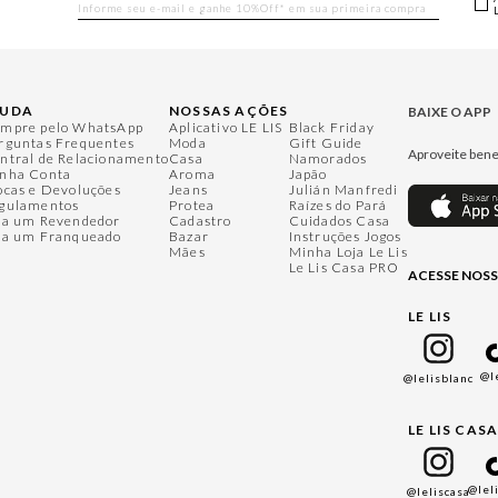
JUDA
NOSSAS AÇÕES
BAIXE O APP
mpre pelo WhatsApp
Aplicativo LE LIS
Black Friday
rguntas Frequentes
Moda
Gift Guide
Aproveite bene
ntral de Relacionamento
Casa
Namorados
nha Conta
Aroma
Japão
ocas e Devoluções
Jeans
Julián Manfredi
gulamentos
Protea
Raízes do Pará
ja um Revendedor
Cadastro
Cuidados Casa
ja um Franqueado
Bazar
Instruções Jogos
Mães
Minha Loja Le Lis
Le Lis Casa PRO
ACESSE NOSS
LE LIS
@l
@lelisblanc
LE LIS CAS
@lel
@leliscasa