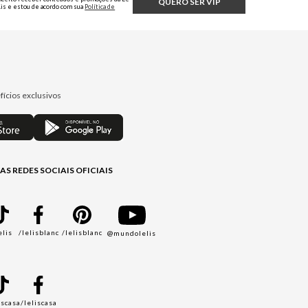
QUERO SER VIP
Lis e estou de acordo com sua
Política de
Privacidade.
fícios exclusivos
AS REDES SOCIAIS OFICIAIS
elis
/lelisblanc
/lelisblanc
@mundolelis
A
iscasa
/leliscasa