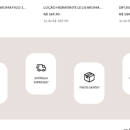
HOME SPRAY LE LIS AROMA FIGO 150ML
LOÇÃO HIDRATANTE LE LIS AROMA FIGO
R$ 189,90
R$ 189
1
x de
R$ 189,90
1
x de
R
ENTREGA
EXPRESSA*
FRETE GRÁTIS*
M