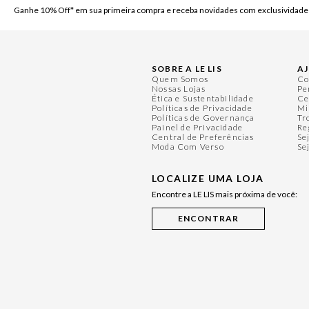
Ganhe 10% Off* em sua primeira compra e receba novidades com exclusividade
SOBRE A LE LIS
A
Quem Somos
Co
Nossas Lojas
Pe
Ética e Sustentabilidade
Ce
Políticas de Privacidade
Mi
Políticas de Governança
Tr
Painel de Privacidade
Re
Central de Preferências
Se
Moda Com Verso
Se
LOCALIZE UMA LOJA
Encontre a LE LIS mais próxima de você: