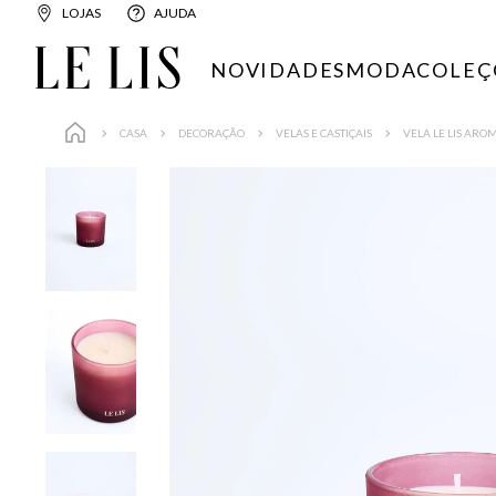
LOJAS
AJUDA
NOVIDADES
MODA
COLEÇ
CASA
DECORAÇÃO
VELAS E CASTIÇAIS
VELA LE LIS ARO