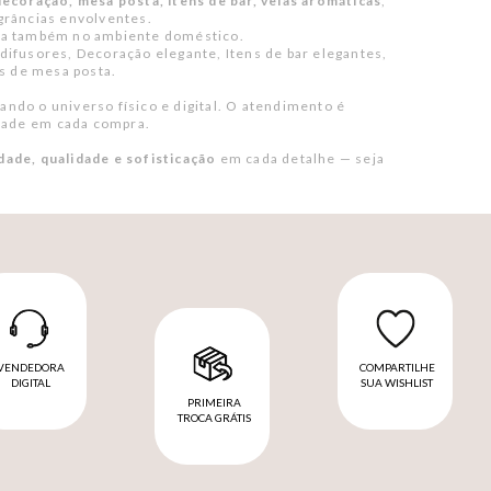
ecoração, mesa posta, itens de bar, velas aromáticas
,
grâncias envolventes.
arca também no ambiente doméstico.
difusores, Decoração elegante, Itens de bar elegantes,
s de mesa posta.
ando o universo físico e digital. O atendimento é
idade em cada compra.
dade, qualidade e sofisticação
em cada detalhe — seja
VENDEDORA
COMPARTILHE
DIGITAL
SUA WISHLIST
PRIMEIRA
TROCA GRÁTIS