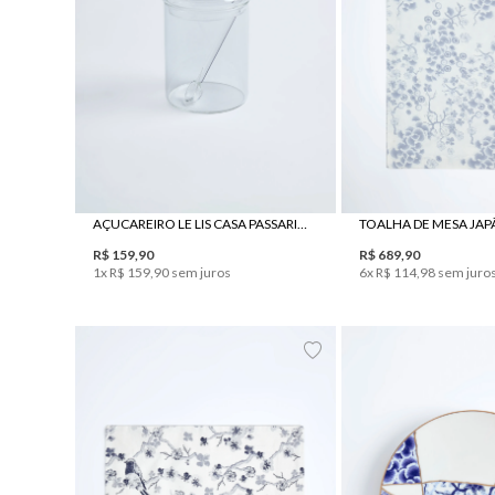
UN
UN
AÇUCAREIRO LE LIS CASA PASSARINHO
R$
159
,
90
R$
689
,
90
1
x
R$
159
,
90
sem juros
6
x
R$
114
,
98
sem juro