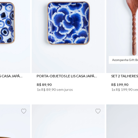
Acompanha Gift B
UN
PORTA-OBJETOS LE LIS CASA JAPÃO II
PORTA-OBJETOS LE LIS CASA JAPÃO I
SET 2 TALHERE
R$
89
,
90
R$
199
,
90
1
x
R$
89
,
90
sem juros
1
x
R$
199
,
90
se