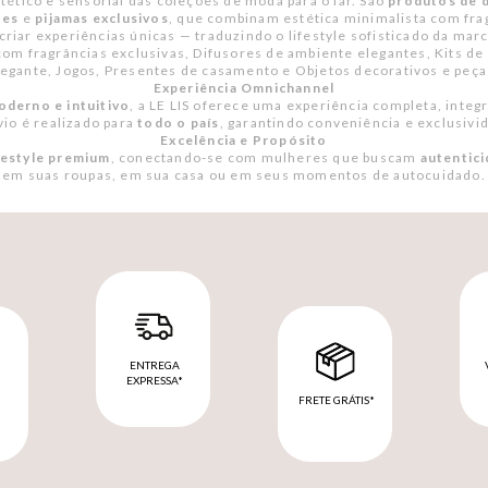
ético e sensorial das coleções de moda para o lar. São
produtos de d
tes
e
pijamas exclusivos
, que combinam estética minimalista com fra
criar experiências únicas — traduzindo o lifestyle sofisticado da m
om fragrâncias exclusivas, Difusores de ambiente elegantes, Kits de 
legante, Jogos, Presentes de casamento e Objetos decorativos e peça
Experiência Omnichannel
derno e intuitivo
, a LE LIS oferece uma experiência completa, integr
vio é realizado para
todo o país
, garantindo conveniência e exclusiv
Excelência e Propósito
festyle premium
, conectando-se com mulheres que buscam
autentici
em suas roupas, em sua casa ou em seus momentos de autocuidado.
ENTREGA
EXPRESSA*
FRETE GRÁTIS*
M