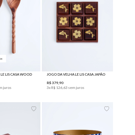
ox
UN
UN
S LE LIS CASA WOOD
JOGO DA VELHA LE LIS CASA JAPÃO
R$
379
,
90
m juros
3
x
R$
126
,
63
sem juros