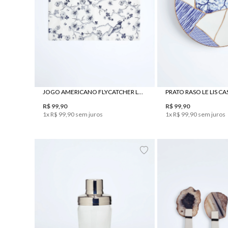
UN
UN
JOGO AMERICANO FLYCATCHER LE LIS CASA E JRJ TECIDOS
PRATO RASO LE LIS C
R$
99
,
90
R$
99
,
90
1
x
R$
99
,
90
sem juros
1
x
R$
99
,
90
sem juros