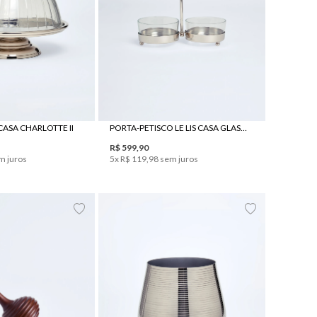
UN
UN
 CASA CHARLOTTE II
PORTA-PETISCO LE LIS CASA GLASS II
R$
599
,
90
m juros
5
x
R$
119
,
98
sem juros