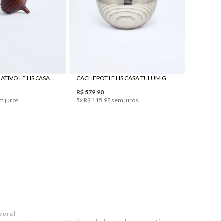
UN
UN
ENFEITE DECORATIVO LE LIS CASA PEÃO II
CACHEPOT LE LIS CASA TULUM G
R$
579
,
90
m juros
5
x
R$
115
,
98
sem juros
poral