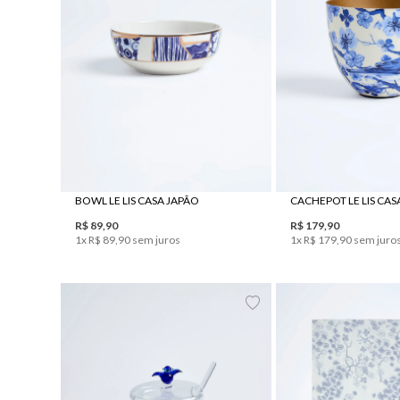
UN
UN
BOWL LE LIS CASA JAPÃO
CACHEPOT LE LIS CAS
R$
89
,
90
R$
179
,
90
1
x
R$
89
,
90
sem juros
1
x
R$
179
,
90
sem juro