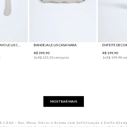
UN
SET TALHER DE APERITIVO LE LIS CASA CAFÉ
BANDEJA LE LIS CASA NARA
R$
399
,
90
R$
199
,
90
s
3
x
R$
133
,
30
sem juros
1
x
R$
199
,
90
se
MOSTRAR MAIS
IS CASA – Bar, Mesa, Décor e Aroma com Sofisticação e Estilo Atem