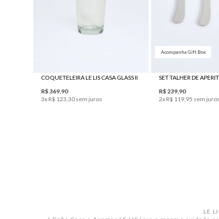
Acompanha Gift Box
UN
UN
COQUETELEIRA LE LIS CASA GLASS II
R$
369
,
90
R$
239
,
90
3
x
R$
123
,
30
sem juros
2
x
R$
119
,
95
sem juro
LE L