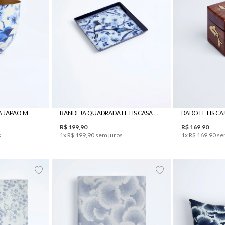
UN
A JAPÃO M
BANDEJA QUADRADA LE LIS CASA JAPÃO
DADO LE LIS C
R$
199
,
90
R$
169
,
90
s
1
x
R$
199
,
90
sem juros
1
x
R$
169
,
90
se