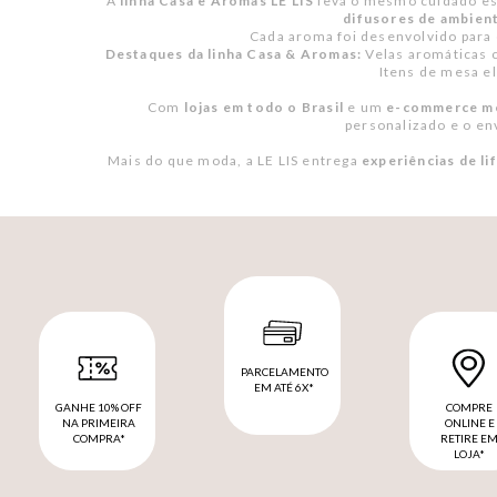
A
linha Casa e Aromas LE LIS
leva o mesmo cuidado est
difusores de ambien
Cada aroma foi desenvolvido para 
Destaques da linha Casa & Aromas:
Velas aromáticas c
Itens de mesa e
Com
lojas em todo o Brasil
e um
e-commerce mo
personalizado e o en
Mais do que moda, a LE LIS entrega
experiências de li
PARCELAMENTO
EM ATÉ 6X*
GANHE 10% OFF
COMPRE
NA PRIMEIRA
ONLINE E
COMPRA*
RETIRE E
LOJA*