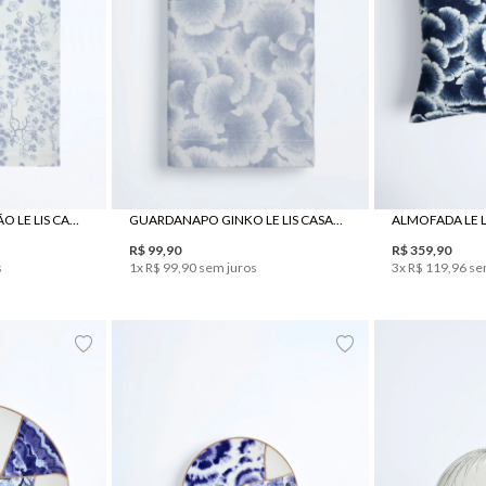
UN
TOALHA DE MESA JAPÃO LE LIS CASA E JRJ TECIDOS
GUARDANAPO GINKO LE LIS CASA E JRJ TECIDOS
R$
99
,
90
R$
359
,
90
s
1
x
R$
99
,
90
sem juros
3
x
R$
119
,
96
se