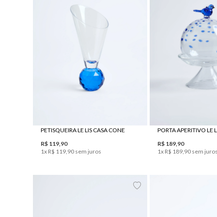
UN
UN
PETISQUEIRA LE LIS CASA CONE
R$
119
,
90
R$
189
,
90
1
x
R$
119
,
90
sem juros
1
x
R$
189
,
90
sem juro