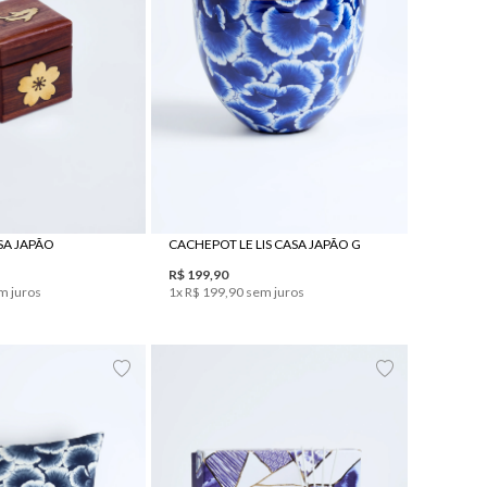
UN
UN
ASA JAPÃO
CACHEPOT LE LIS CASA JAPÃO G
R$
199
,
90
m juros
1
x
R$
199
,
90
sem juros