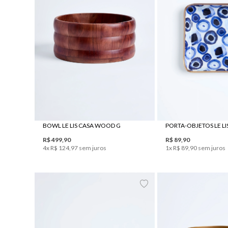
UN
UN
BOWL LE LIS CASA WOOD G
R$
499
,
90
R$
89
,
90
4
x
R$
124
,
97
sem juros
1
x
R$
89
,
90
sem juros