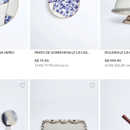
UN
ASA JAPÃO
PRATO DE SOBREMESA LE LIS CASA JAPÃO
BOLEIRA LE LIS
R$
79
,
90
R$
999
,
90
1
x
R$
79
,
90
sem juros
6
x
R$
166
,
65
se