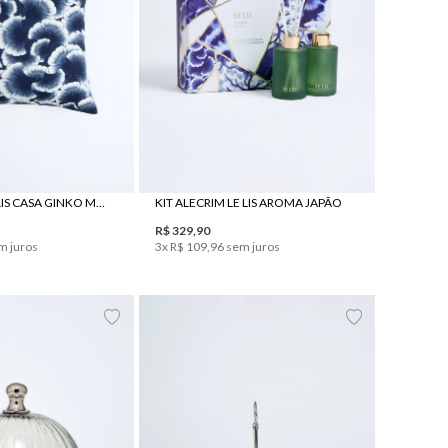
UN
UN
ALMOFADA LE LIS CASA GINKO MEGA
KIT ALECRIM LE LIS AROMA JAPÃO
R$
329
,
90
m juros
3
x
R$
109
,
96
sem juros