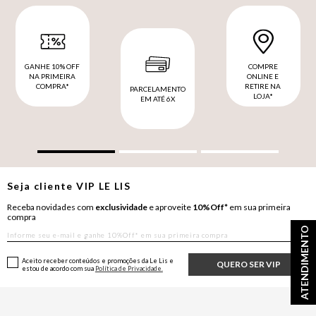
GANHE 10% OFF
COMPRE
NA PRIMEIRA
ONLINE E
COMPRA*
RETIRE NA
PARCELAMENTO
LOJA*
EM ATÉ 6X
Seja cliente
VIP
LE LIS
Receba novidades com
exclusividade
e aproveite
10%Off*
em sua primeira
compra
ATENDIMENTO
Aceito receber conteúdos e promoções da Le Lis e
QUERO SER VIP
estou de acordo com sua
Política de Privacidade.