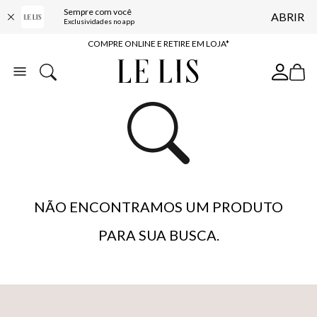
Sempre com você
ABRIR
10% OFF NA PRIMEIRA COMPRA*
Exclusividades no app
COMPRE ONLINE E RETIRE EM LOJA*
ENTREGA EXPRESSA*
FRETE GRÁTIS*
BAIXE O APP
10% OFF NA PRIMEIRA COMPRA*
NÃO ENCONTRAMOS UM PRODUTO
PARA SUA BUSCA.