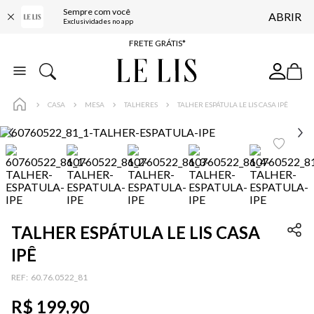
ENTREGA EXPRESSA*
Sempre com você
ABRIR
Exclusividades no app
FRETE GRÁTIS*
BAIXE O APP
10% OFF NA PRIMEIRA COMPRA*
COMPRE ONLINE E RETIRE EM LOJA*
CASA
MESA
TALHERES
TALHER ESPÁTULA LE LIS CASA IPÊ
ENTREGA EXPRESSA*
FRETE GRÁTIS*
BAIXE O APP
10% OFF NA PRIMEIRA COMPRA*
TALHER ESPÁTULA LE LIS CASA
IPÊ
:
60.76.0522_81
R$
199
,
90