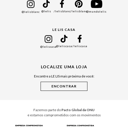
Bazar
@lelis
/lelisblanc
/lelisblanc
@mundolelis
@lelisblanc
Black Friday
Gift Guide
LE LIS CASA
Mães
Namorados
@leliscasa
/leliscasa
@leliscasa
Japão
Julián Manfredi
LOCALIZE UMA LOJA
Raízes do Pará
Encontre a LE LIS mais próxima de você:
Cuidados Casa
Instruções de Jogos
Minha Loja Le Lis
Le Lis Casa PRO
Fazemos parte do
Pacto Global da ONU
e estamos comprometidos com os movimentos