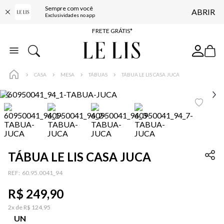
Sempre com você
ABRIR
ENTREGA EXPRESSA*
Exclusividades no app
FRETE GRÁTIS*
BAIXE O APP
10% OFF NA PRIMEIRA COMPRA*
CASA
MESA
TÁBUAS
TÁBUA LE LIS CASA JUCA
TÁBUA LE LIS CASA JUCA
:
60.95.0041_94
R$
249
,
90
2
x de
R$
124
,
95
UN