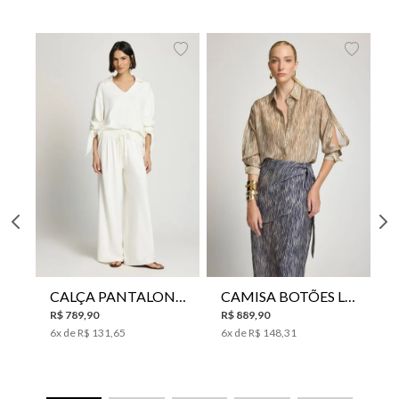
CALÇA PANTALONA LE LIS HORI FEMININA
CAMISA BOTÕES LE LIS YANNA FEMININA
R$
789
,
90
R$
889
,
90
6
x de
R$
131
,
65
6
x de
R$
148
,
31