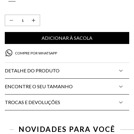
ADICIONAR À SACOLA
COMPRE POR WHATSAPP
DETALHE DO PRODUTO
ENCONTRE O SEU TAMANHO
TROCAS E DEVOLUÇÕES
PP
P
M
G
34
36
38
40
42
44
46
NOVIDADES PARA VOCÊ