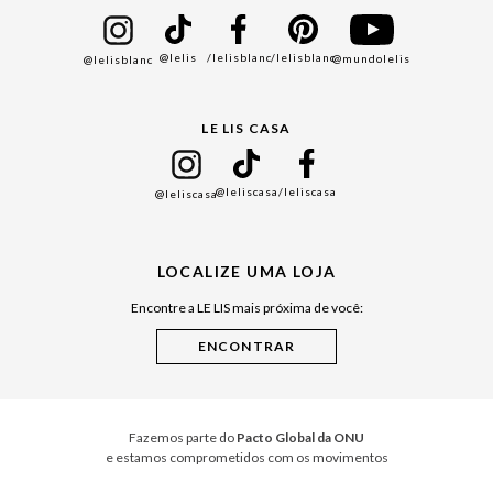
Bazar
@lelis
/lelisblanc
/lelisblanc
@mundolelis
@lelisblanc
Black Friday
Gift Guide
LE LIS CASA
Mães
Namorados
@leliscasa
/leliscasa
@leliscasa
Japão
Julián Manfredi
LOCALIZE UMA LOJA
Raízes do Pará
Encontre a LE LIS mais próxima de você:
Cuidados Casa
Instruções de Jogos
Minha Loja Le Lis
Le Lis Casa PRO
Fazemos parte do
Pacto Global da ONU
e estamos comprometidos com os movimentos