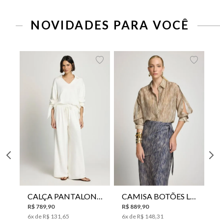
NOVIDADES PARA VOCÊ
CALÇA PANTALONA LE LIS HORI FEMININA
CAMISA BOTÕES LE LIS YANNA FEMININA
R$
789
,
90
R$
889
,
90
6
x de
R$
131
,
65
6
x de
R$
148
,
31