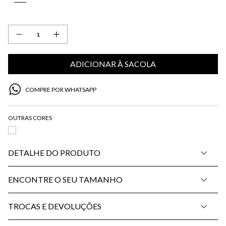
ADICIONAR À SACOLA
COMPRE POR WHATSAPP
DETALHE DO PRODUTO
ENCONTRE O SEU TAMANHO
TROCAS E DEVOLUÇÕES
PP
P
M
G
34
36
38
40
42
44
46