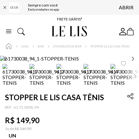
Sempre com você
ABRIR
ENTREGA EXPRESSA*
Exclusividades no app
FRETE GRÁTIS*
BAIXE O APP
10% OFF NA PRIMEIRA COMPRA*
CASA
BAR
UTENSÍLIOS DE BAR
STOPPER LE LIS CASA TÊNIS
STOPPER LE LIS CASA TÊNIS
:
61.73.0038_94
R$
149
,
90
1
x de
R$
149
,
90
UN