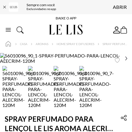
Sempre com você
ABRIR
FRETE GRÁTIS*
Exclusividades no app
BAIXE O APP
10% OFF NA PRIMEIRA COMPRA*
COMPRE ONLINE E RETIRE EM LOJA*
CASA
AROMAS
HOME SPRAY E DIFUSORES
SPRAY PERFUMADO PARA LENÇOL LE LIS AROMA ALECRIM 120MLG
ENTREGA EXPRESSA*
FRETE GRÁTIS*
BAIXE O APP
10% OFF NA PRIMEIRA COMPRA*
SPRAY PERFUMADO PARA
LENÇOL LE LIS AROMA ALECRIM