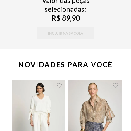
Valor das peças
selecionadas:
R$ 89,90
INCLUIR NA SACOLA
PP
P
M
G
34
36
38
40
42
44
46
NOVIDADES PARA VOCÊ