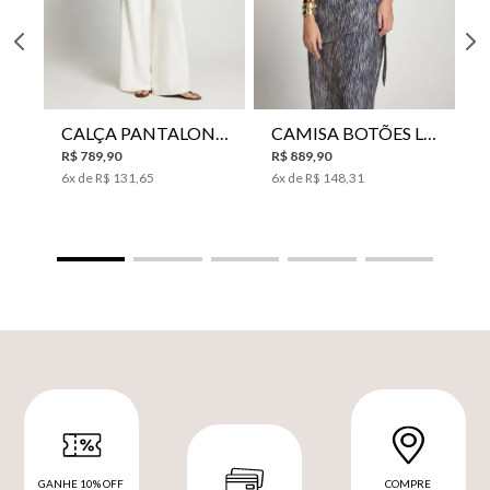
CALÇA PANTALONA LE LIS HORI FEMININA
CAMISA BOTÕES LE LIS YANNA FEMININA
R$
789
,
90
R$
889
,
90
6
x de
R$
131
,
65
6
x de
R$
148
,
31
GANHE 10% OFF
COMPRE