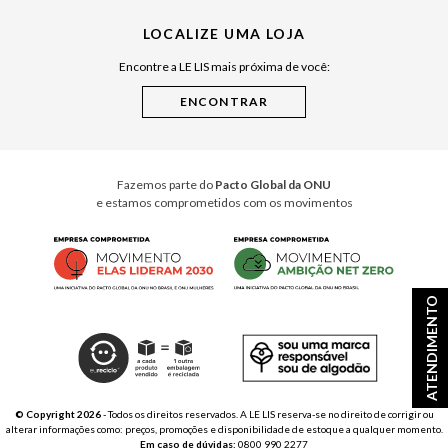
Julián Manfredi
LOCALIZE UMA LOJA
Raízes do Pará
Encontre a LE LIS mais próxima de você:
Cuidados Casa
Instruções de Jogos
Minha Loja Le Lis
Le Lis Casa PRO
Fazemos parte do
Pacto Global da ONU
e estamos comprometidos com os movimentos
ATENDIMENTO
© Copyright 2026
- Todos os direitos reservados. A LE LIS reserva-se no direito de corrigir ou
alterar informações como: preços, promoções e disponibilidade de estoque a qualquer momento.
Em caso de dúvidas:
0800 990 2277