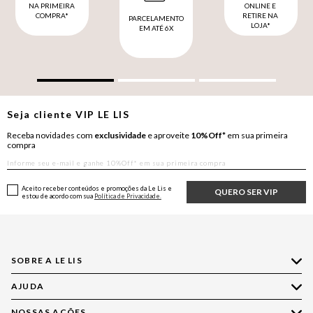
NA PRIMEIRA
ONLINE E
COMPRA*
RETIRE NA
PARCELAMENTO
LOJA*
EM ATÉ 6X
Seja cliente
VIP
LE LIS
Receba novidades com
exclusividade
e aproveite
10%Off*
em sua primeira
compra
Aceito receber conteúdos e promoções da Le Lis e
QUERO SER VIP
estou de acordo com sua
Política de Privacidade.
SOBRE A LE LIS
AJUDA
Quem Somos
Nossas Lojas
NOSSAS AÇÕES