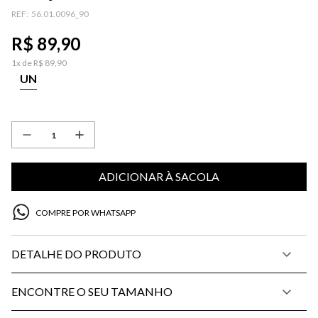
120MLG
:
56.01.0096_90
R$
89
,
90
1
x de
R$
89
,
90
UN
ADICIONAR À SACOLA
COMPRE POR WHATSAPP
DETALHE DO PRODUTO
ENCONTRE O SEU TAMANHO