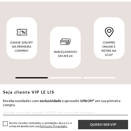
GANHE 10% OFF
COMPRE
NA PRIMEIRA
ONLINE E
COMPRA*
RETIRE NA
PARCELAMENTO
LOJA*
EM ATÉ 6X
Seja cliente
VIP
LE LIS
Receba novidades com
exclusividade
e aproveite
10%Off*
em sua primeira
compra
Aceito receber conteúdos e promoções da Le Lis e
QUERO SER VIP
estou de acordo com sua
Política de Privacidade.