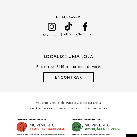
Gift Guide
LE LIS CASA
Mães
Namorados
@leliscasa
/leliscasa
@leliscasa
Japão
Julián Manfredi
LOCALIZE UMA LOJA
Raízes do Pará
Encontre a LE LIS mais próxima de você:
Cuidados Casa
Instruções de Jogos
Minha Loja Le Lis
Le Lis Casa PRO
Fazemos parte do
Pacto Global da ONU
e estamos comprometidos com os movimentos