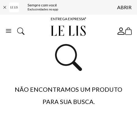
Sempre com você
ABRIR
COMPRE ONLINE E RETIRE EM LOJA*
Exclusividades no app
ENTREGA EXPRESSA*
FRETE GRÁTIS*
BAIXE O APP
10% OFF NA PRIMEIRA COMPRA*
NÃO ENCONTRAMOS UM PRODUTO
PARA SUA BUSCA.