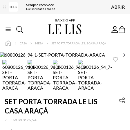
Sempre com você
ABRIR
FRETE GRÁTIS*
Exclusividades no app
BAIXE O APP
10% OFF NA PRIMEIRA COMPRA*
COMPRE ONLINE E RETIRE EM LOJA*
CASA
MESA
SET PORTA TORRADA LE LIS CASA ARAÇÁ
ENTREGA EXPRESSA*
FRETE GRÁTIS*
BAIXE O APP
10% OFF NA PRIMEIRA COMPRA*
SET PORTA TORRADA LE LIS
CASA ARAÇÁ
:
60.80.0126_94