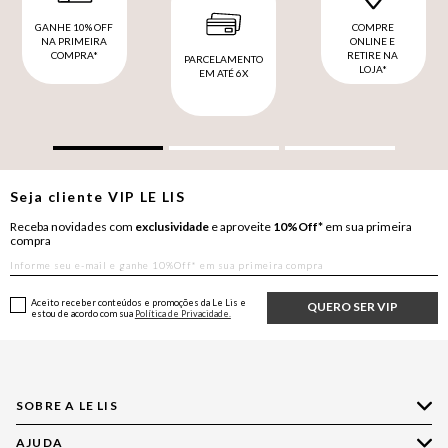
GANHE 10% OFF
COMPRE
NA PRIMEIRA
ONLINE E
COMPRA*
RETIRE NA
PARCELAMENTO
LOJA*
EM ATÉ 6X
Seja cliente
VIP
LE LIS
Receba novidades com
exclusividade
e aproveite
10%Off*
em sua primeira
compra
Aceito receber conteúdos e promoções da Le Lis e
QUERO SER VIP
estou de acordo com sua
Política de Privacidade.
SOBRE A LE LIS
AJUDA
Quem Somos