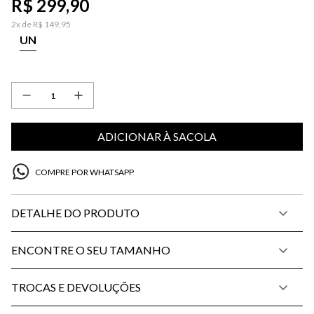
R$
299
,
90
2
x de
R$
149
,
95
UN
ADICIONAR À SACOLA
COMPRE POR WHATSAPP
DETALHE DO PRODUTO
ENCONTRE O SEU TAMANHO
TROCAS E DEVOLUÇÕES
PP
P
M
G
34
36
38
40
42
44
46