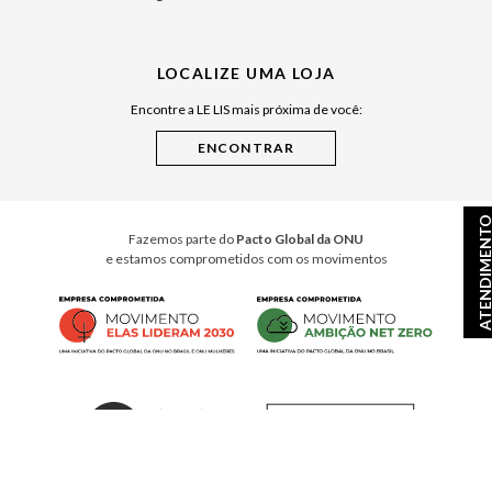
Japão
Julián Manfredi
LOCALIZE UMA LOJA
Raízes do Pará
Encontre a LE LIS mais próxima de você:
Cuidados Casa
Instruções de Jogos
Minha Loja Le Lis
Le Lis Casa PRO
ATENDIMEN
Fazemos parte do
Pacto Global da ONU
e estamos comprometidos com os movimentos
© Copyright 2026
- Todos os direitos reservados. A LE LIS reserva-se no direito de corrigir ou