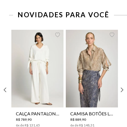
NOVIDADES PARA VOCÊ
CALÇA PANTALONA LE LIS HORI FEMININA
CAMISA BOTÕES LE LIS YANNA FEMININA
R$
789
,
90
R$
889
,
90
6
x de
R$
131
,
65
6
x de
R$
148
,
31