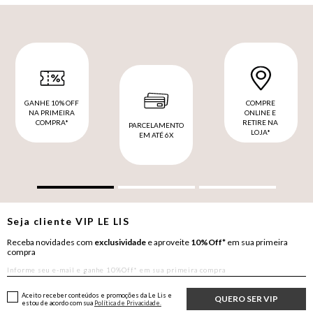
GANHE 10% OFF
COMPRE
NA PRIMEIRA
ONLINE E
COMPRA*
RETIRE NA
PARCELAMENTO
LOJA*
EM ATÉ 6X
Seja cliente
VIP
LE LIS
Receba novidades com
exclusividade
e aproveite
10%Off*
em sua primeira
compra
Aceito receber conteúdos e promoções da Le Lis e
QUERO SER VIP
estou de acordo com sua
Política de Privacidade.