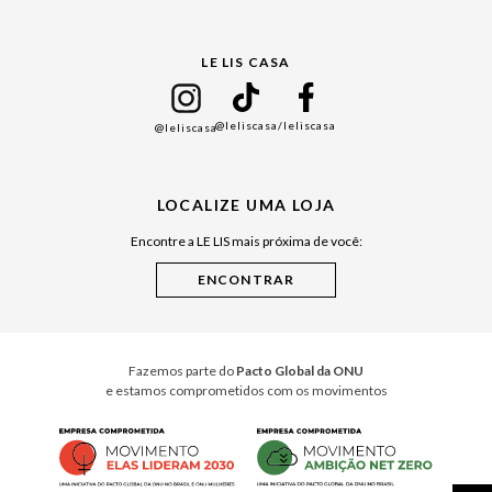
Gift Guide
LE LIS CASA
Mães
Namorados
@leliscasa
/leliscasa
@leliscasa
Japão
Julián Manfredi
LOCALIZE UMA LOJA
Raízes do Pará
Encontre a LE LIS mais próxima de você:
Cuidados Casa
Instruções de Jogos
Minha Loja Le Lis
Le Lis Casa PRO
Fazemos parte do
Pacto Global da ONU
e estamos comprometidos com os movimentos