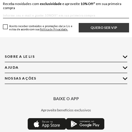
Receba novidades com
exclusividade
e aproveite
10%Off*
em sua primeira
compra
Aceito receber conteúdos e promoções da Le Lis e
QUERO SER VIP
estou de acordo com sua
Política de Privacidade.
SOBRE A LE LIS
AJUDA
Quem Somos
Nossas Lojas
NOSSAS AÇÕES
Compre pelo WhatsApp
Ética e Sustentabilidade
Perguntas Frequentes
Aplicativo LE LIS
Política de Privacidade
Central de Relacionamento
BAIXE O APP
Moda
Política de Governança
Minha Conta
Casa
Aproveite benefícios exclusivos
Painel de Privacidade
Trocas e Devoluções
Aroma
Central de Preferências
Regulamentos
Jeans