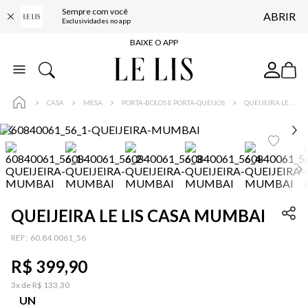
Sempre com você
ABRIR
FRETE GRÁTIS*
Exclusividades no app
BAIXE O APP
10% OFF NA PRIMEIRA COMPRA*
COMPRE ONLINE E RETIRE EM LOJA*
CASA
MESA
PORTA-BOLOS E PORTA-QUEIJOS
QUEIJEIRA LE LIS CASA MUMBAI
ENTREGA EXPRESSA*
FRETE GRÁTIS*
BAIXE O APP
10% OFF NA PRIMEIRA COMPRA*
QUEIJEIRA LE LIS CASA MUMBAI
:
60.84.0061_56
R$
399
,
90
3
x de
R$
133
,
30
UN