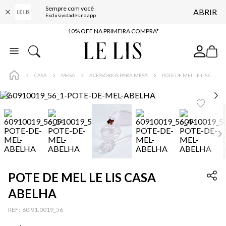
Sempre com você
ABRIR
BAIXE O APP
Exclusividades no app
10% OFF NA PRIMEIRA COMPRA*
COMPRE ONLINE E RETIRE EM LOJA*
ENTREGA EXPRESSA*
CASA
MESA
ACESSÓRIOS PARA MESA
POTE DE MEL LE LIS CASA ABELHA
FRETE GRÁTIS*
BAIXE O APP
10% OFF NA PRIMEIRA COMPRA*
POTE DE MEL LE LIS CASA
ABELHA
:
60.91.0019_56