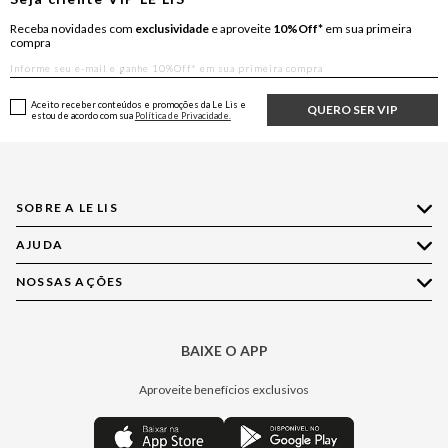
Receba novidades com
exclusividade
e aproveite
10%Off*
em sua primeira
compra
Aceito receber conteúdos e promoções da Le Lis e
QUERO SER VIP
estou de acordo com sua
Política de Privacidade.
SOBRE A LE LIS
AJUDA
Quem Somos
Nossas Lojas
NOSSAS AÇÕES
Compre pelo WhatsApp
Ética e Sustentabilidade
Perguntas Frequentes
Aplicativo LE LIS
Política de Privacidade
Central de Relacionamento
BAIXE O APP
Moda
Política de Governança
Minha Conta
Casa
Aproveite benefícios exclusivos
Painel de Privacidade
Trocas e Devoluções
Aroma
Central de Preferências
Regulamentos