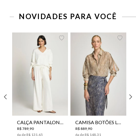
NOVIDADES PARA VOCÊ
CALÇA PANTALONA LE LIS HORI FEMININA
CAMISA BOTÕES LE LIS YANNA FEMININA
R$
789
,
90
R$
889
,
90
6
x de
R$
131
,
65
6
x de
R$
148
,
31