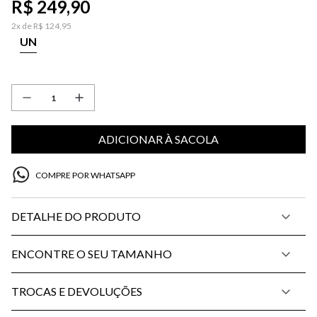
R$
249
,
90
2
x de
R$
124
,
95
UN
ADICIONAR À SACOLA
COMPRE POR WHATSAPP
DETALHE DO PRODUTO
ENCONTRE O SEU TAMANHO
TROCAS E DEVOLUÇÕES
PP
P
M
G
34
36
38
40
42
44
46