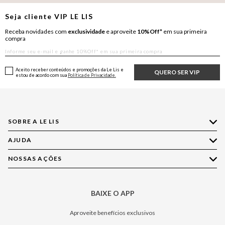
Seja cliente
VIP
LE LIS
Receba novidades com
exclusividade
e aproveite
10%Off*
em sua primeira
compra
Aceito receber conteúdos e promoções da Le Lis e
QUERO SER VIP
estou de acordo com sua
Política de Privacidade.
SOBRE A LE LIS
AJUDA
Quem Somos
Nossas Lojas
NOSSAS AÇÕES
Compre pelo WhatsApp
Ética e Sustentabilidade
Perguntas Frequentes
Aplicativo LE LIS
Política de Privacidade
Central de Relacionamento
BAIXE O APP
Moda
Política de Governança
Minha Conta
Casa
Aproveite benefícios exclusivos
Painel de Privacidade
Trocas e Devoluções