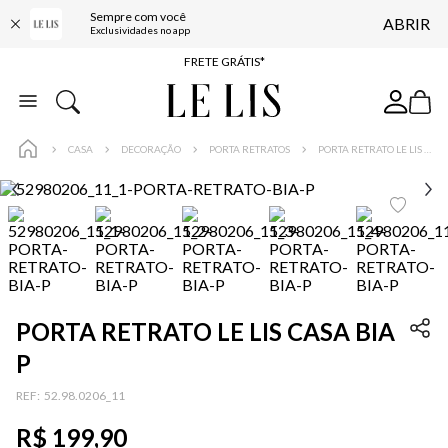
Sempre com você
ABRIR
ENTREGA EXPRESSA*
Exclusividades no app
FRETE GRÁTIS*
BAIXE O APP
10% OFF NA PRIMEIRA COMPRA*
CASA
DECORAÇÃO
PORTA RETRATOS
PORTA RETRATO LE LIS CASA BIA P
PORTA RETRATO LE LIS CASA BIA
P
:
52.98.0206_11
R$
199
,
90