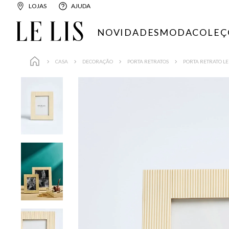
LOJAS
AJUDA
NOVIDADES
MODA
COLEÇ
CASA
DECORAÇÃO
PORTA RETRATOS
PORTA RETRATO LE