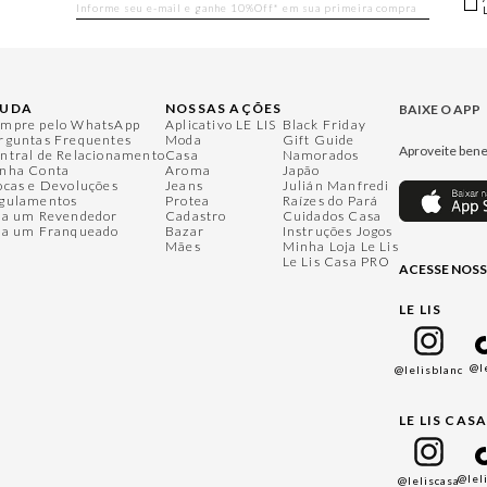
JUDA
NOSSAS AÇÕES
BAIXE O APP
mpre pelo WhatsApp
Aplicativo LE LIS
Black Friday
rguntas Frequentes
Moda
Gift Guide
Aproveite bene
ntral de Relacionamento
Casa
Namorados
nha Conta
Aroma
Japão
ocas e Devoluções
Jeans
Julián Manfredi
gulamentos
Protea
Raízes do Pará
ja um Revendedor
Cadastro
Cuidados Casa
ja um Franqueado
Bazar
Instruções Jogos
Mães
Minha Loja Le Lis
Le Lis Casa PRO
ACESSE NOSS
LE LIS
@l
@lelisblanc
LE LIS CAS
@lel
@leliscasa