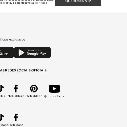
QUERO SER VIP
Lis e estou de acordo com sua
Política de
Privacidade.
fícios exclusivos
AS REDES SOCIAIS OFICIAIS
elis
/lelisblanc
/lelisblanc
@mundolelis
A
iscasa
/leliscasa