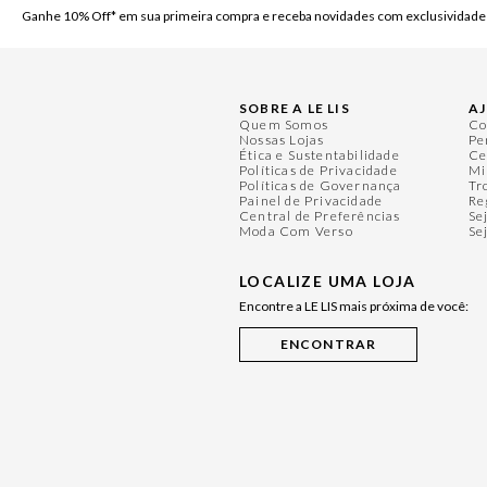
Ganhe 10% Off* em sua primeira compra e receba novidades com exclusividade
SOBRE A LE LIS
A
Quem Somos
Co
Nossas Lojas
Pe
Ética e Sustentabilidade
Ce
Políticas de Privacidade
Mi
Políticas de Governança
Tr
Painel de Privacidade
Re
Central de Preferências
Se
Moda Com Verso
Se
LOCALIZE UMA LOJA
Encontre a LE LIS mais próxima de você: