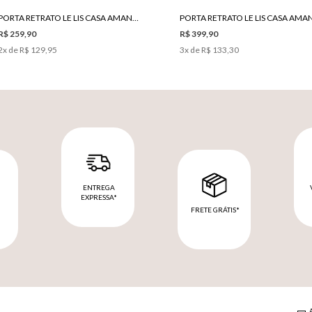
PORTA RETRATO LE LIS CASA AMANDA P
R$ 259,90
R$ 399,90
2
x de
R$ 129,95
3
x de
R$ 133,30
ENTREGA
EXPRESSA*
FRETE GRÁTIS*
M