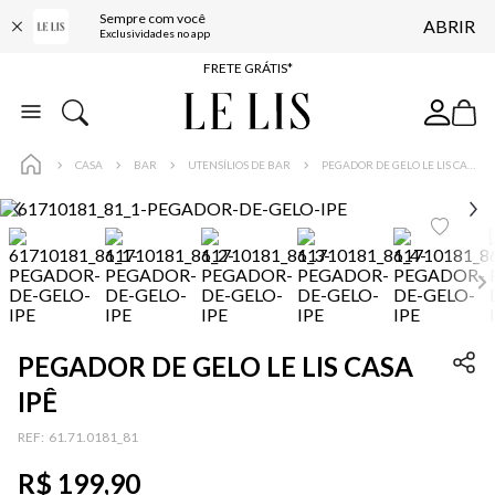
Sempre com você
ABRIR
ENTREGA EXPRESSA*
Exclusividades no app
FRETE GRÁTIS*
BAIXE O APP
10% OFF NA PRIMEIRA COMPRA*
CASA
BAR
UTENSÍLIOS DE BAR
PEGADOR DE GELO LE LIS CASA IPÊ
PEGADOR DE GELO LE LIS CASA
IPÊ
:
61.71.0181_81
R$
199
,
90