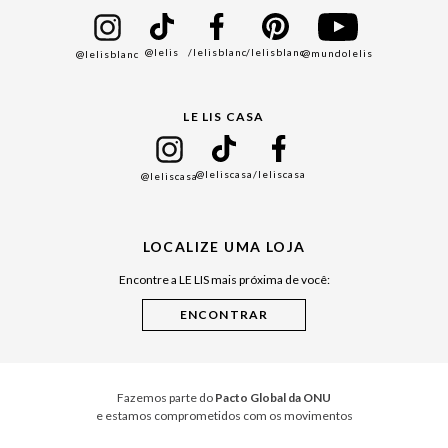
Bazar
@lelis
/lelisblanc
/lelisblanc
@mundolelis
@lelisblanc
Black Friday
Gift Guide
LE LIS CASA
Mães
Namorados
@leliscasa
/leliscasa
@leliscasa
Japão
Julián Manfredi
LOCALIZE UMA LOJA
Raízes do Pará
Encontre a LE LIS mais próxima de você:
Cuidados Casa
Instruções de Jogos
Minha Loja Le Lis
Le Lis Casa PRO
Fazemos parte do
Pacto Global da ONU
e estamos comprometidos com os movimentos