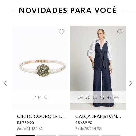
NOVIDADES PARA VOCÊ
P
M
G
34
36
38
40
42
44
CINTO COURO LE LIS SUKI FEMININO
CALÇA JEANS PANTA WIDE LE LIS ISIS FEMININA
R$
789
,
90
R$
689
,
90
6
x de
R$
131
,
65
6
x de
R$
114
,
98