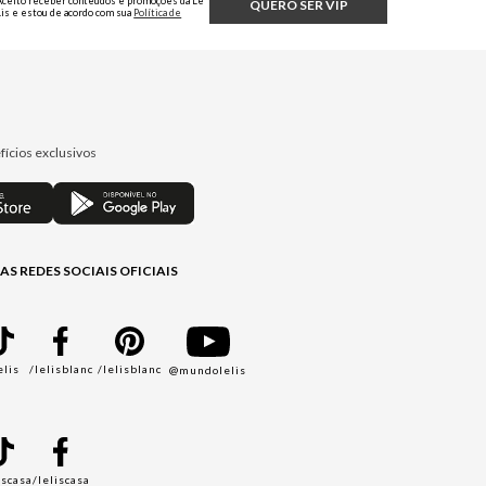
Aceito receber conteúdos e promoções da Le
QUERO SER VIP
Lis e estou de acordo com sua
Política de
Privacidade.
fícios exclusivos
AS REDES SOCIAIS OFICIAIS
elis
/lelisblanc
/lelisblanc
@mundolelis
A
iscasa
/leliscasa