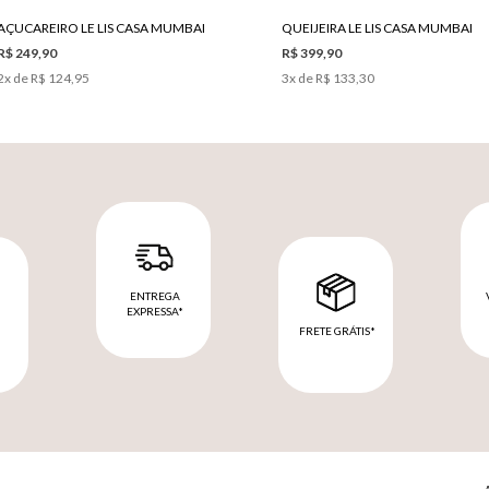
AÇUCAREIRO LE LIS CASA MUMBAI
QUEIJEIRA LE LIS CASA MUMBAI
R$ 249,90
R$ 399,90
2
x de
R$ 124,95
3
x de
R$ 133,30
ENTREGA
EXPRESSA*
FRETE GRÁTIS*
M