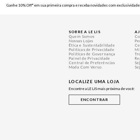
Ganhe 10% Off* em sua primeira compra e receba novidades com exclusividade
SOBRE A LE LIS
A
Quem Somos
Co
Nossas Lojas
Pe
Ética e Sustentabilidade
Ce
Políticas de Privacidade
Mi
Políticas de Governança
Tr
Painel de Privacidade
Re
Central de Preferências
Se
Moda Com Verso
Se
LOCALIZE UMA LOJA
Encontre a LE LIS mais próxima de você: