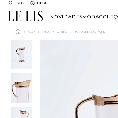
LOJAS
AJUDA
NOVIDADES
MODA
COLEÇ
CASA
MESA
JARRAS
JARRA LE LIS CAS MUMBAI