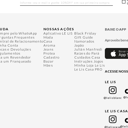
JUDA
NOSSAS AÇÕES
BAIXE O APP
mpre pelo WhatsApp
Aplicativo LE LIS
Black Friday
rguntas Frequentes
Moda
Gift Guide
Aproveite bene
ntral de Relacionamento
Casa
Namorados
nha Conta
Aroma
Japão
ocas e Devoluções
Jeans
Julián Manfredi
gulamentos
Protea
Raízes do Pará
ja um Revendedor
Cadastro
Cuidados Casa
ja um Franqueado
Bazar
Instruções Jogos
Mães
Minha Loja Le Lis
Le Lis Casa PRO
ACESSE NOSS
LE LIS
@l
@lelisblanc
LE LIS CAS
@lel
@leliscasa