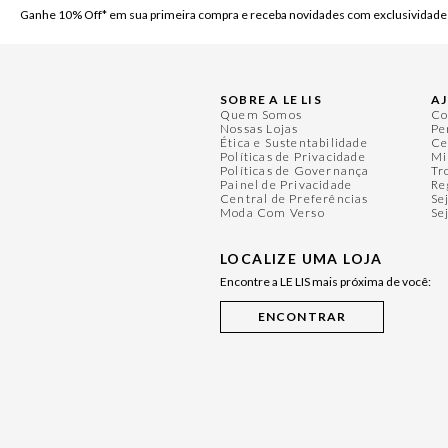
Ganhe 10% Off* em sua primeira compra e receba novidades com exclusividade
SOBRE A LE LIS
A
Quem Somos
Co
Nossas Lojas
Pe
Ética e Sustentabilidade
Ce
Políticas de Privacidade
Mi
Políticas de Governança
Tr
Painel de Privacidade
Re
Central de Preferências
Se
Moda Com Verso
Se
LOCALIZE UMA LOJA
Encontre a LE LIS mais próxima de você: