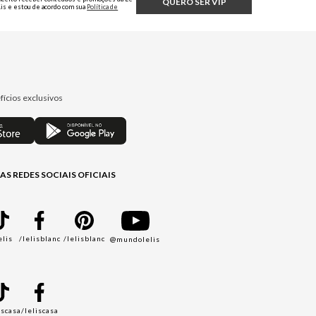
QUERO SER VIP
Lis e estou de acordo com sua
Política de
Privacidade.
fícios exclusivos
AS REDES SOCIAIS OFICIAIS
elis
/lelisblanc
/lelisblanc
@mundolelis
A
iscasa
/leliscasa