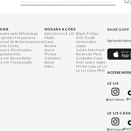
JUDA
NOSSAS AÇÕES
BAIXE O APP
mpre pelo WhatsApp
Aplicativo LE LIS
Black Friday
rguntas Frequentes
Moda
Gift Guide
Aproveite bene
ntral de Relacionamento
Casa
Namorados
nha Conta
Aroma
Japão
ocas e Devoluções
Jeans
Julián Manfredi
gulamentos
Protea
Raízes do Pará
ja um Revendedor
Cadastro
Cuidados Casa
ja um Franqueado
Bazar
Instruções Jogos
Mães
Minha Loja Le Lis
Le Lis Casa PRO
ACESSE NOSS
LE LIS
@l
@lelisblanc
LE LIS CAS
@lel
@leliscasa