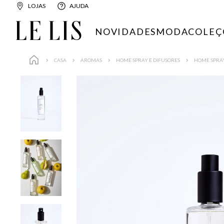
LOJAS
AJUDA
NOVIDADES
MODA
COLEÇ
CASA
AROMAS
HOME SPRAY E DIFUSORES
HOME SPRAY