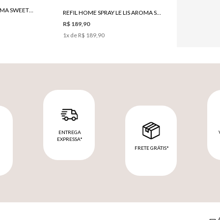
HOME SPRAY LE LIS AROMA SWEETT HOME
REFIL HOME SPRAY LE LIS AROMA SWEET HOME 500MLG
R$ 189,90
1
x de
R$ 189,90
ENTREGA
EXPRESSA*
FRETE GRÁTIS*
M