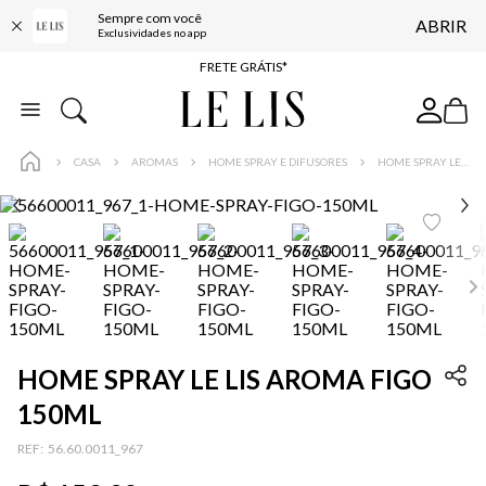
Sempre com você
ABRIR
ENTREGA EXPRESSA*
Exclusividades no app
FRETE GRÁTIS*
BAIXE O APP
10% OFF NA PRIMEIRA COMPRA*
CASA
AROMAS
HOME SPRAY E DIFUSORES
HOME SPRAY LE LIS AROMA FIGO 150ML
HOME SPRAY LE LIS AROMA FIGO
150ML
:
56.60.0011_967