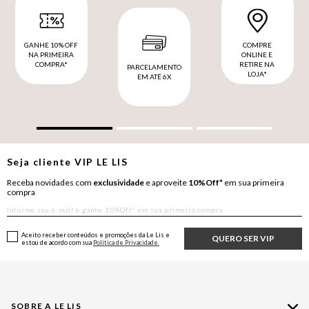
GANHE 10% OFF
COMPRE
NA PRIMEIRA
ONLINE E
COMPRA*
RETIRE NA
PARCELAMENTO
LOJA*
EM ATÉ 6X
Seja cliente
VIP
LE LIS
Receba novidades com
exclusividade
e aproveite
10%Off*
em sua primeira
compra
Aceito receber conteúdos e promoções da Le Lis e
QUERO SER VIP
estou de acordo com sua
Política de Privacidade.
SOBRE A LE LIS