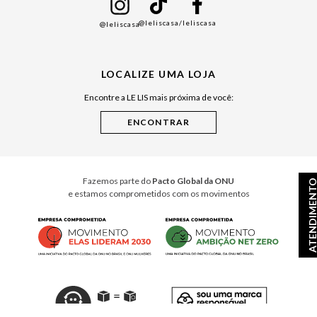
Namorados
@leliscasa
/leliscasa
@leliscasa
Japão
Julián Manfredi
LOCALIZE UMA LOJA
Raízes do Pará
Encontre a LE LIS mais próxima de você:
Cuidados Casa
Instruções de Jogos
Minha Loja Le Lis
Le Lis Casa PRO
Fazemos parte do
Pacto Global da ONU
ATENDIMEN
e estamos comprometidos com os movimentos