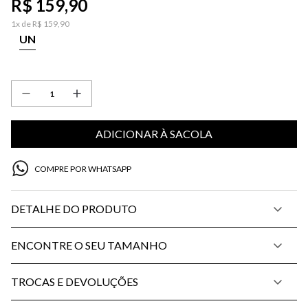
R$
159
,
90
1
x de
R$
159
,
90
UN
ADICIONAR À SACOLA
COMPRE POR WHATSAPP
DETALHE DO PRODUTO
ENCONTRE O SEU TAMANHO
TROCAS E DEVOLUÇÕES