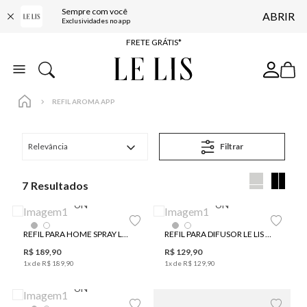
Sempre com você
ABRIR
ENTREGA EXPRESSA*
Exclusividades no app
FRETE GRÁTIS*
BAIXE O APP
10% OFF NA PRIMEIRA COMPRA*
REFIL AROMA APP
Relevância
Filtrar
7
UN
UN
REFIL PARA HOME SPRAY LE LIS AROMA ALECRIM 500MLG
REFIL PARA DIFUSOR LE LIS AROMA ALECRIM 200ML
R$
189
,
90
R$
129
,
90
1
x de
R$
189
,
90
1
x de
R$
129
,
90
UN