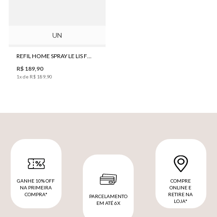
UN
REFIL HOME SPRAY LE LIS FIGO 500ML
R$
189
,
90
1
x de
R$
189
,
90
GANHE 10% OFF
COMPRE
NA PRIMEIRA
ONLINE E
COMPRA*
RETIRE NA
PARCELAMENTO
LOJA*
EM ATÉ 6X