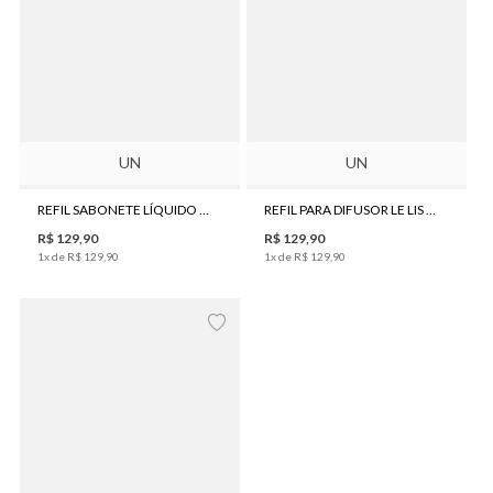
UN
UN
REFIL SABONETE LÍQUIDO LE LIS AROMA SWEET HOME 500ML
REFIL PARA DIFUSOR LE LIS AROMA FIGO 200 ML
R$
129
,
90
R$
129
,
90
1
x de
R$
129
,
90
1
x de
R$
129
,
90