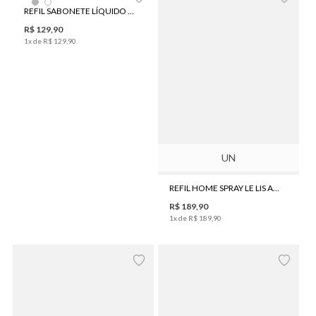
REFIL SABONETE LÍQUIDO LE LIS AROMA ALECRIM 500ML
R$
129
,
90
1
x de
R$
129
,
90
UN
REFIL HOME SPRAY LE LIS AROMA SWEET HOME 500MLG
R$
189
,
90
1
x de
R$
189
,
90