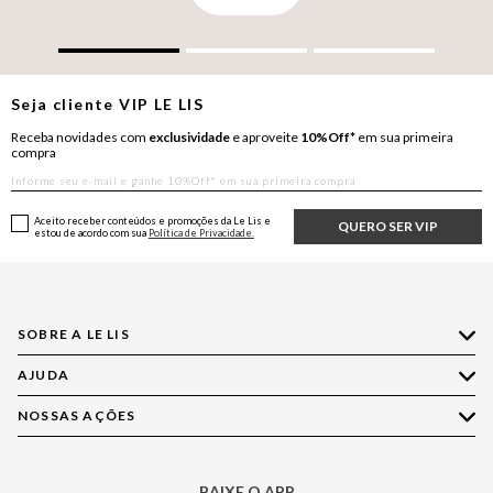
Seja cliente
VIP
LE LIS
Receba novidades com
exclusividade
e aproveite
10%Off*
em sua primeira
compra
Aceito receber conteúdos e promoções da Le Lis e
QUERO SER VIP
estou de acordo com sua
Política de Privacidade.
SOBRE A LE LIS
AJUDA
Quem Somos
Nossas Lojas
NOSSAS AÇÕES
Compre pelo WhatsApp
Ética e Sustentabilidade
Perguntas Frequentes
Aplicativo LE LIS
Política de Privacidade
Central de Relacionamento
BAIXE O APP