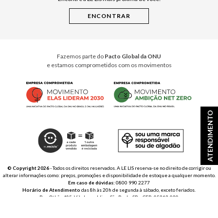
Cuidados Casa
Instruções de Jogos
Minha Loja Le Lis
Le Lis Casa PRO
Fazemos parte do
Pacto Global da ONU
e estamos comprometidos com os movimentos
ATENDIMENTO
© Copyright 2026
- Todos os direitos reservados. A LE LIS reserva-se no direito de corrigir ou
alterar informações como: preços, promoções e disponibilidade de estoque a qualquer momento.
Em caso de dúvidas:
0800 990 2277
Horário de Atendimento
das 8h às 20h de segunda à sábado, exceto feriados.
Rua Othão 405, Vila Leopoldina, São Paulo, SP – CEP: 05313-020
VESTE S.A. ESTILO | CNPJ: 49.669.856/0001-43