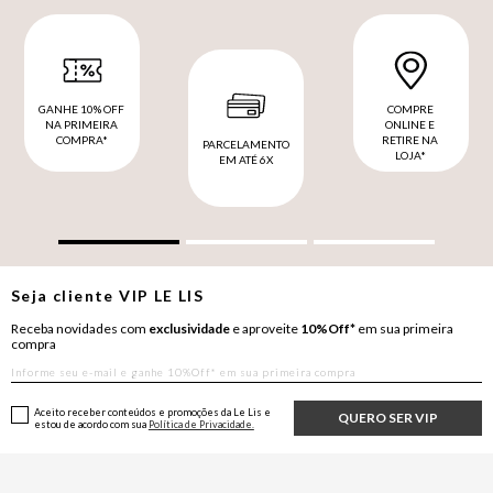
GANHE 10% OFF
COMPRE
NA PRIMEIRA
ONLINE E
COMPRA*
RETIRE NA
PARCELAMENTO
LOJA*
EM ATÉ 6X
Seja cliente
VIP
LE LIS
Receba novidades com
exclusividade
e aproveite
10%Off*
em sua primeira
compra
Aceito receber conteúdos e promoções da Le Lis e
QUERO SER VIP
estou de acordo com sua
Política de Privacidade.