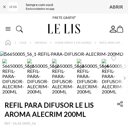
Sempre com você
ABRIR
ENTREGA EXPRESSA*
Exclusividades no app
FRETE GRÁTIS*
BAIXE O APP
10% OFF NA PRIMEIRA COMPRA*
CASA
AROMAS
HOME SPRAY E DIFUSORES
REFIL PARA DIFUSOR LE LIS AROMA ALECRIM 200ML
REFIL PARA DIFUSOR LE LIS
AROMA ALECRIM 200ML
:
56.65.0005_56