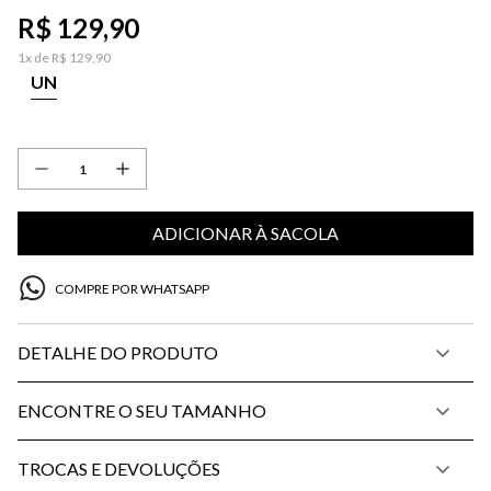
R$
129
,
90
1
x de
R$
129
,
90
UN
ADICIONAR À SACOLA
COMPRE POR WHATSAPP
DETALHE DO PRODUTO
ENCONTRE O SEU TAMANHO
TROCAS E DEVOLUÇÕES