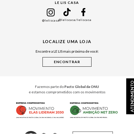
LE LIS CASA
Mães
Namorados
@leliscasa
/leliscasa
@leliscasa
Japão
Julián Manfredi
LOCALIZE UMA LOJA
Raízes do Pará
Encontre a LE LIS mais próxima de você:
Cuidados Casa
Instruções de Jogos
Minha Loja Le Lis
Le Lis Casa PRO
ATENDIMEN
Fazemos parte do
Pacto Global da ONU
e estamos comprometidos com os movimentos