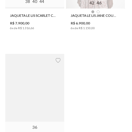
38
40
44
42
46
JAQUETA LE LIS SCARLET COURO FEMININA
JAQUETA LE LIS JANE COURO FEMININA
R$
7
.
900
,
00
R$
6
.
900
,
00
6
x de
R$
1
.
316
,
66
6
x de
R$
1
.
150
,
00
36