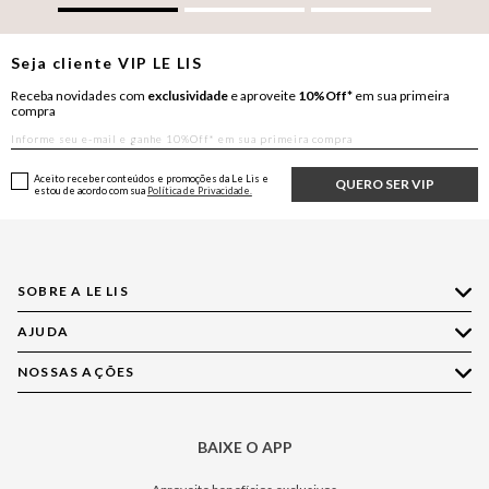
Seja cliente
VIP
LE LIS
Receba novidades com
exclusividade
e aproveite
10%Off*
em sua primeira
compra
Aceito receber conteúdos e promoções da Le Lis e
QUERO SER VIP
estou de acordo com sua
Política de Privacidade.
SOBRE A LE LIS
AJUDA
Quem Somos
Nossas Lojas
NOSSAS AÇÕES
Compre pelo WhatsApp
Ética e Sustentabilidade
Perguntas Frequentes
Aplicativo LE LIS
Política de Privacidade
Central de Relacionamento
BAIXE O APP
Moda
Política de Governança
Minha Conta
Casa