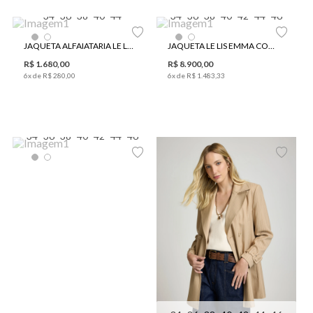
34
36
38
40
44
34
36
38
40
42
44
46
JAQUETA ALFAIATARIA LE LIS MARTA FEMININA
JAQUETA LE LIS EMMA COURO FEMININA
R$
1
.
680
,
00
R$
8
.
900
,
00
6
x de
R$
280
,
00
6
x de
R$
1
.
483
,
33
34
36
38
40
42
44
46