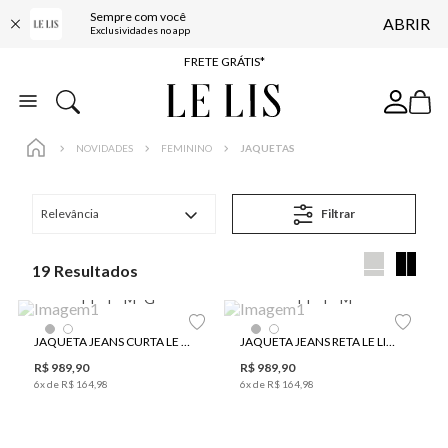
Sempre com você
ABRIR
ENTREGA EXPRESSA*
Exclusividades no app
FRETE GRÁTIS*
BAIXE O APP
10% OFF NA PRIMEIRA COMPRA*
NOVIDADES
FEMININO
JAQUETAS
Relevância
Filtrar
19
PP
P
M
G
PP
P
M
JAQUETA JEANS CURTA LE LIS RORY FEMININA
JAQUETA JEANS RETA LE LIS RITA FEMININA
R$
989
,
90
R$
989
,
90
6
x de
R$
164
,
98
6
x de
R$
164
,
98