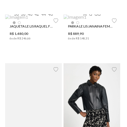
36
38
40
42
44
46
M
G
GG
JAQUETA LE LIS RAQUEL FEMININA
PARKA LE LIS JANAINA FEMININA
R$
1
.
480
,
00
R$
889
,
90
6
x de
R$
246
,
66
6
x de
R$
148
,
31