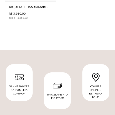
JAQUETA LE LIS SUKI MARINHO COURO FEMININA
R$
3
.
980
,
00
6
x de
R$
663
,
33
GANHE 10% OFF
COMPRE
NA PRIMEIRA
ONLINE E
COMPRA*
RETIRE NA
PARCELAMENTO
LOJA*
EM ATÉ 6X