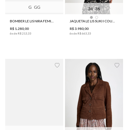
G
GG
34
36
BOMBER LE LIS NIRA FEMININA
JAQUETA LE LIS SUKI I COURO FEMININA
R$
1
.
280
,
00
R$
3
.
980
,
00
6
x de
R$
213
,
33
6
x de
R$
663
,
33