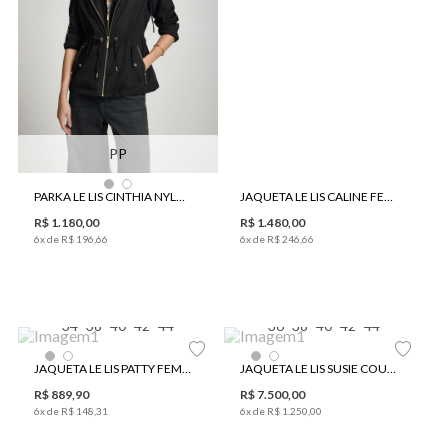
PP
PARKA LE LIS CINTHIA NYLON FEMININA
JAQUETA LE LIS CALINE FEMININA
R$
1
.
180
,
00
R$
1
.
480
,
00
6
x de
R$
196
,
66
6
x de
R$
246
,
66
34
38
40
42
44
36
38
40
42
44
JAQUETA LE LIS PATTY FEMININA
JAQUETA LE LIS SUSIE COURO FEMININA
R$
889
,
90
R$
7
.
500
,
00
6
x de
R$
148
,
31
6
x de
R$
1
.
250
,
00