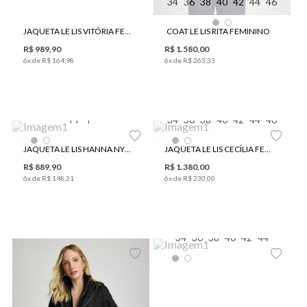
34
36
38
40
42
44
46
JAQUETA LE LIS VITÓRIA FEMININA
COAT LE LIS RITA FEMININO
R$
989
,
90
R$
1
.
580
,
00
6
x de
R$
164
,
98
6
x de
R$
263
,
33
PP
P
34
36
38
40
42
44
46
JAQUETA LE LIS HANNA NYLON FEMININA
JAQUETA LE LIS CECÍLIA FEMININA
R$
889
,
90
R$
1
.
380
,
00
6
x de
R$
148
,
31
6
x de
R$
230
,
00
34
36
38
40
42
44