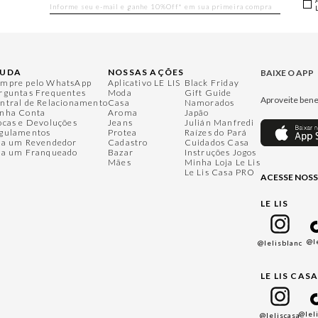
JUDA
NOSSAS AÇÕES
BAIXE O APP
mpre pelo WhatsApp
Aplicativo LE LIS
Black Friday
rguntas Frequentes
Moda
Gift Guide
Aproveite bene
ntral de Relacionamento
Casa
Namorados
nha Conta
Aroma
Japão
ocas e Devoluções
Jeans
Julián Manfredi
gulamentos
Protea
Raízes do Pará
ja um Revendedor
Cadastro
Cuidados Casa
ja um Franqueado
Bazar
Instruções Jogos
Mães
Minha Loja Le Lis
Le Lis Casa PRO
ACESSE NOSS
LE LIS
@l
@lelisblanc
LE LIS CAS
@lel
@leliscasa