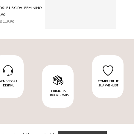
S LE LIS CIDA I FEMININO
CINTO LE LIS JANE COURO FEMININO
,90
R$ 689,90
$ 119,90
6
x de
R$ 114,98
VENDEDORA
COMPARTILHE
DIGITAL
SUA WISHLIST
PRIMEIRA
TROCA GRÁTIS