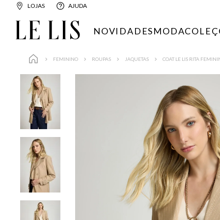
LOJAS
AJUDA
NOVIDADES
MODA
COLEÇ
FEMININO
ROUPAS
JAQUETAS
COAT LE LIS RITA FEMIN