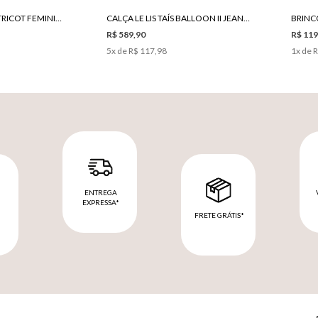
BLUSA LE LIS GABI I TRICOT FEMININA
CALÇA LE LIS TAÍS BALLOON II JEANS FEMININA
BRINCO
R$ 589,90
R$ 119
5
x de
R$ 117,98
1
x de
R
ENTREGA
EXPRESSA*
FRETE GRÁTIS*
M