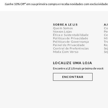
Ganhe 10% Off* em sua primeira compra e receba novidades com exclusividade
SOBRE A LE LIS
A
Quem Somos
Co
Nossas Lojas
Pe
Ética e Sustentabilidade
Ce
Políticas de Privacidade
Mi
Políticas de Governança
Tr
Painel de Privacidade
Re
Central de Preferências
Se
Moda Com Verso
Se
LOCALIZE UMA LOJA
Encontre a LE LIS mais próxima de você: