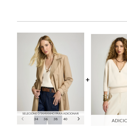
SELECIONE O TAMANHO PARA ADICIONAR
34
36
38
40
42
44
46
ADICI