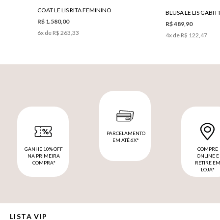
COAT LE LIS RITA FEMININO
R$ 1.580,00
R$ 489,90
6
x de
R$ 263,33
4
x de
R$ 122,47
PARCELAMENTO
EM ATÉ 6X*
GANHE 10% OFF
COMPRE
NA PRIMEIRA
ONLINE E
COMPRA*
RETIRE E
LOJA*
LISTA VIP