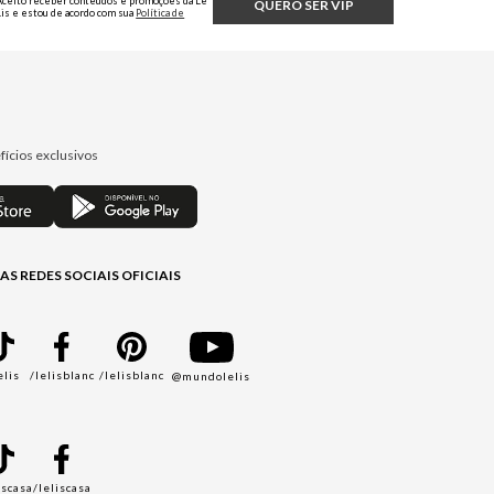
Aceito receber conteúdos e promoções da Le
QUERO SER VIP
Lis e estou de acordo com sua
Política de
Privacidade.
fícios exclusivos
AS REDES SOCIAIS OFICIAIS
elis
/lelisblanc
/lelisblanc
@mundolelis
A
iscasa
/leliscasa