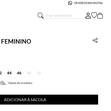
VENDEDORA DIGITAL
O que você procura?
A FEMININO
2
44
46
48
50
Tabela de medidas
ADICIONAR À SACOLA