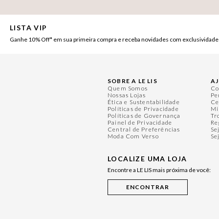
LISTA VIP
Ganhe 10% Off* em sua primeira compra e receba novidades com exclusividade
SOBRE A LE LIS
A
Quem Somos
Co
Nossas Lojas
Pe
Ética e Sustentabilidade
Ce
Políticas de Privacidade
Mi
Políticas de Governança
Tr
Painel de Privacidade
Re
Central de Preferências
Se
Moda Com Verso
Se
LOCALIZE UMA LOJA
Encontre a LE LIS mais próxima de você: