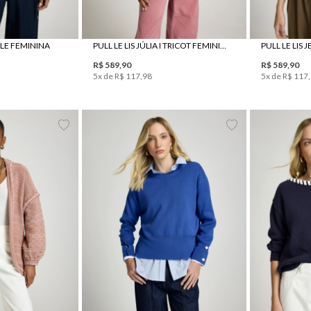
ELE FEMININA
PULL LE LIS JÚLIA I TRICOT FEMININO
R$
589
,
90
R$
589
,
90
5
x de
R$
117
,
98
5
x de
R$
117
,
P
M
PP
P
M
G
GG
PP