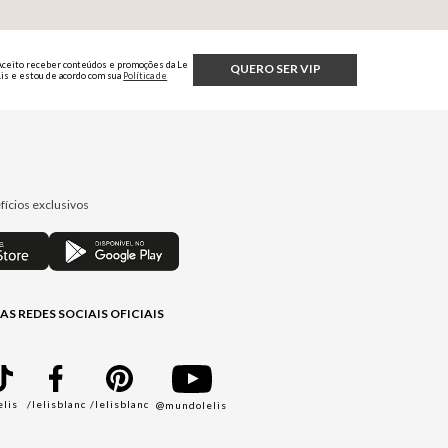
Aceito receber conteúdos e promoções da Le
QUERO SER VIP
Lis e estou de acordo com sua
Política de
Privacidade.
fícios exclusivos
AS REDES SOCIAIS OFICIAIS
elis
/lelisblanc
/lelisblanc
@mundolelis