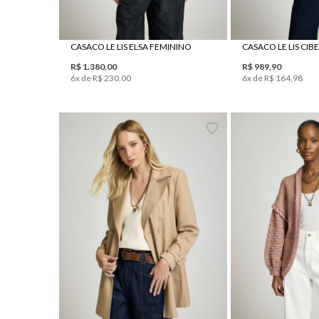
CASACO LE LIS ELSA FEMININO
CASACO LE LIS CIB
R$
1
.
380
,
00
R$
989
,
90
6
x de
R$
230
,
00
6
x de
R$
164
,
98
34
36
38
40
42
44
46
PP