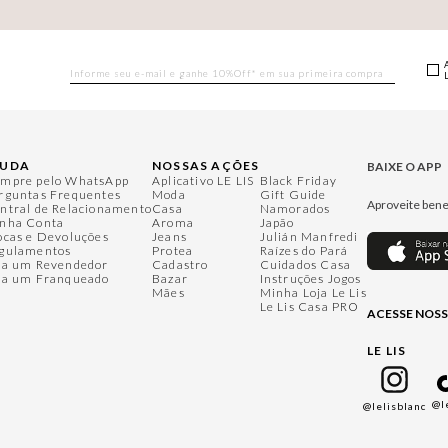
JUDA
NOSSAS AÇÕES
BAIXE O APP
mpre pelo WhatsApp
Aplicativo LE LIS
Black Friday
rguntas Frequentes
Moda
Gift Guide
Aproveite bene
ntral de Relacionamento
Casa
Namorados
nha Conta
Aroma
Japão
ocas e Devoluções
Jeans
Julián Manfredi
gulamentos
Protea
Raízes do Pará
ja um Revendedor
Cadastro
Cuidados Casa
ja um Franqueado
Bazar
Instruções Jogos
Mães
Minha Loja Le Lis
Le Lis Casa PRO
ACESSE NOSS
LE LIS
@l
@lelisblanc