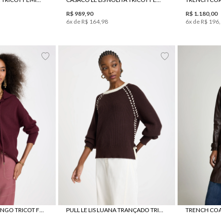
R$
989
,
90
R$
1
.
180
,
00
6
x de
R$
164
,
98
6
x de
R$
196
,
M
G
PP
P
M
G
GG
PULL LE LIS FAFA LONGO TRICOT FEMININO
PULL LE LIS LUANA TRANÇADO TRICOT FEMININO