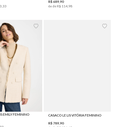
R$
689
,
90
3
,
33
6
x de
R$
114
,
98
6
38
40
42
44
42
44
IS EMILY FEMININO
CASACO LE LIS VITÓRIA FEMININO
R$
789
,
90
33