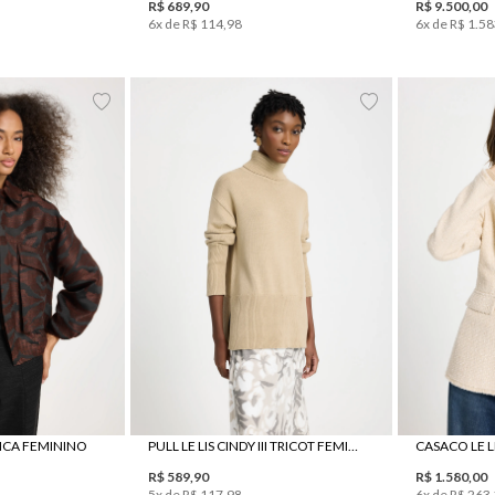
R$
689
,
90
R$
9
.
500
,
00
6
x de
R$
114
,
98
6
x de
R$
1
.
58
8
40
42
PP
P
M
G
GG
34
3
ANCA FEMININO
PULL LE LIS CINDY III TRICOT FEMININO
CASACO LE L
R$
589
,
90
R$
1
.
580
,
00
5
x de
R$
117
,
98
6
x de
R$
263
,