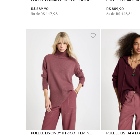
R$
589
,
90
R$
889
,
90
5
x de
R$
117
,
98
6
x de
R$
148
,
31
PP
P
M
G
GG
PP
P
PULL LE LIS CINDY II TRICOT FEMININO