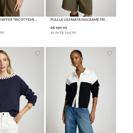
PULL LE LIS JENIFFER TRICOT FEMININA
PULL LE LIS MARTA MACRAMÊ TRICOT FEMININO
R$
989
,
90
98
6
x de
R$
164
,
98
P
M
G
GG
PP
P
M
G
GG