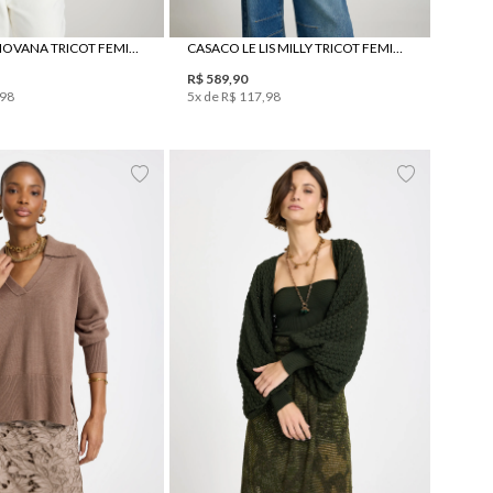
PULL LE LIS GIOVANA TRICOT FEMININO
CASACO LE LIS MILLY TRICOT FEMININO
R$
589
,
90
98
5
x de
R$
117
,
98
PP
P
M
G
P
M