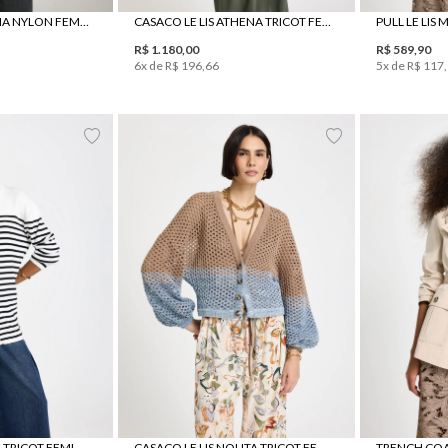
PARKA LE LIS CINTHIA NYLON FEMININA
CASACO LE LIS ATHENA TRICOT FEMININO
R$
1
.
180
,
00
R$
589
,
90
6
x de
R$
196
,
66
5
x de
R$
117
,
G
GG
PP
P
M
G
PULL LE LIS MAGGIE TRICOT FEMININO
CASACO LE LIS NOLITA TRICOT FEMININO