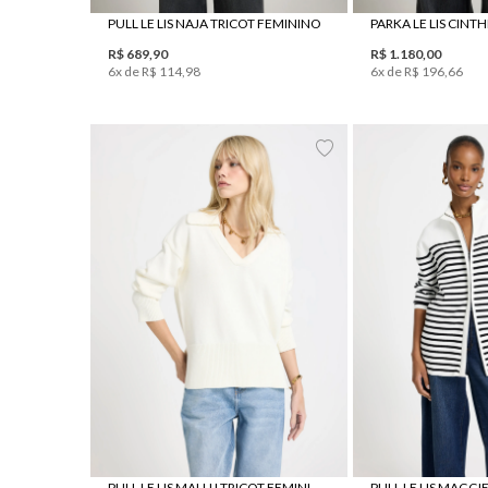
PULL LE LIS NAJA TRICOT FEMININO
R$
689
,
90
R$
1
.
180
,
00
6
x de
R$
114
,
98
6
x de
R$
196
,
66
PP
P
M
G
PP
P
M
PULL LE LIS MALU I TRICOT FEMININO