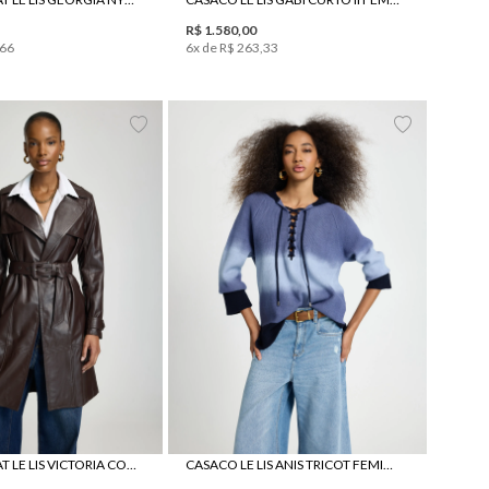
R$
1
.
580
,
00
66
6
x de
R$
263
,
33
42
PP
P
M
G
TRENCH COAT LE LIS VICTORIA COURO FEMININO
CASACO LE LIS ANIS TRICOT FEMININO