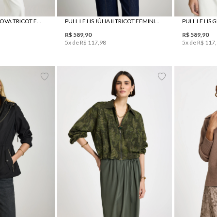
CASACO LE LIS GENOVA TRICOT FEMININO
PULL LE LIS JÚLIA II TRICOT FEMININO
R$
589
,
90
R$
589
,
90
5
x de
R$
117
,
98
5
x de
R$
117
,
P
PP
P
M
G