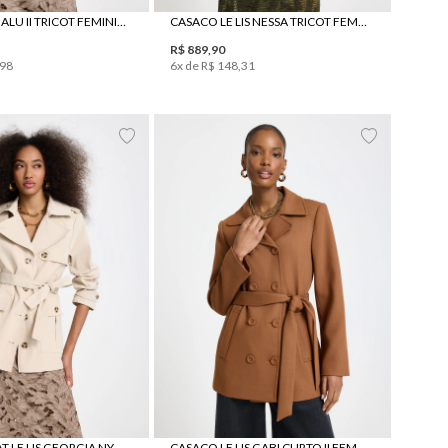
PULL LE LIS MALU II TRICOT FEMININO
CASACO LE LIS NESSA TRICOT FEMININO
R$
889
,
90
98
6
x de
R$
148
,
31
GG
34
36
38
40
42
44
46
TRENCH COAT LE LIS GEORGIA NYLON FEMININO
CASACO LE LIS GABI CURTO II FEMININO