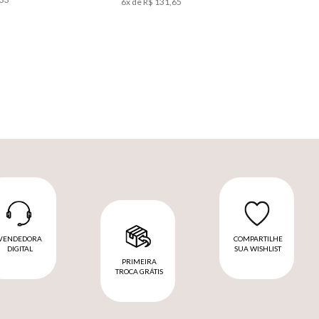
6
x de
R$
131
,
65
VENDEDORA
COMPARTILHE
DIGITAL
SUA WISHLIST
PRIMEIRA
TROCA GRÁTIS