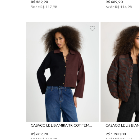
R$
589
,
90
R$
689
,
90
5
x de
R$
117
,
98
6
x de
R$
114
,
98
PP
P
M
G
34
36
3
CASACO LE LIS AMIRA TRICOT FEMININO
CASACO LE LIS BI
R$
689
,
90
R$
1
.
280
,
00
6
x de
R$
114
,
98
6
x de
R$
213
,
33