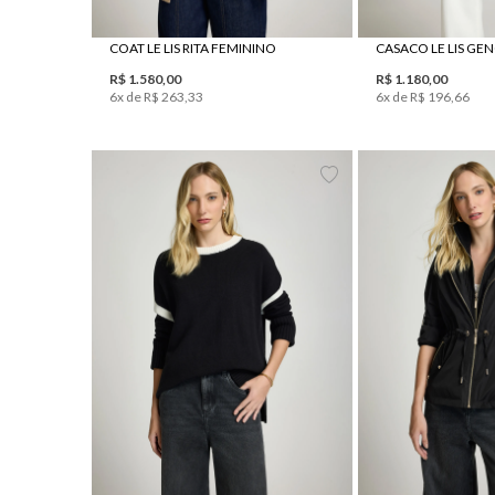
COAT LE LIS RITA FEMININO
R$
1
.
580
,
00
R$
1
.
180
,
00
6
x de
R$
263
,
33
6
x de
R$
196
,
66
PP
P
M
G
PP