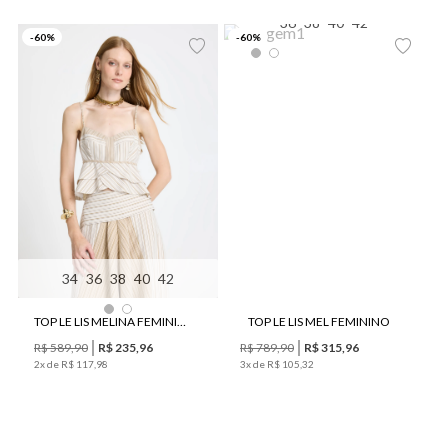
36
38
40
42
-
60
%
-
60
%
34
36
38
40
42
TOP LE LIS MELINA FEMININO
TOP LE LIS MEL FEMININO
R$
589
,
90
R$
235
,
96
R$
789
,
90
R$
315
,
96
2
x de
R$
117
,
98
3
x de
R$
105
,
32