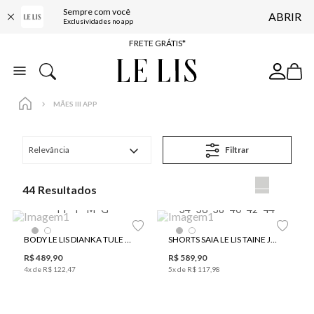
Sempre com você
ABRIR
ENTREGA EXPRESSA*
Exclusividades no app
FRETE GRÁTIS*
BAIXE O APP
10% OFF NA PRIMEIRA COMPRA*
MÃES III APP
Relevância
Filtrar
44
PP
P
M
G
34
36
38
40
42
44
BODY LE LIS DIANKA TULE FEMININO
SHORTS SAIA LE LIS TAINE JEANS FEMININO
R$
489
,
90
R$
589
,
90
4
x de
R$
122
,
47
5
x de
R$
117
,
98