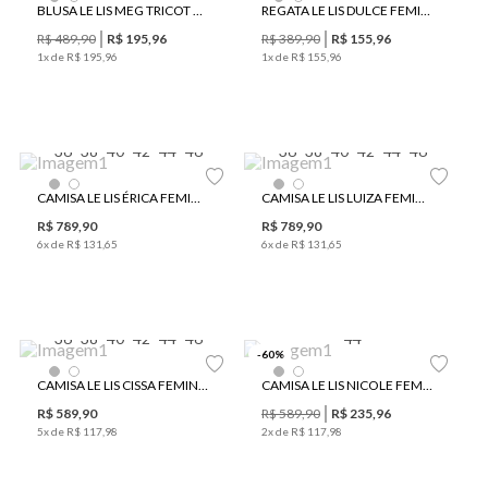
BLUSA LE LIS MEG TRICOT FEMININA
REGATA LE LIS DULCE FEMININA
R$
489
,
90
R$
195
,
96
R$
389
,
90
R$
155
,
96
1
x de
R$
195
,
96
1
x de
R$
155
,
96
36
38
40
42
44
46
36
38
40
42
44
46
CAMISA LE LIS ÉRICA FEMININA
CAMISA LE LIS LUIZA FEMININA
R$
789
,
90
R$
789
,
90
6
x de
R$
131
,
65
6
x de
R$
131
,
65
36
38
40
42
44
46
44
-
60
%
CAMISA LE LIS CISSA FEMININA
CAMISA LE LIS NICOLE FEMININA
R$
589
,
90
R$
589
,
90
R$
235
,
96
5
x de
R$
117
,
98
2
x de
R$
117
,
98