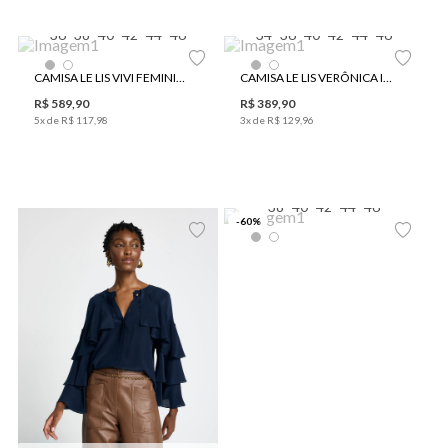
36
38
40
42
44
46
34
36
40
42
44
46
CAMISA LE LIS VIVI FEMININA
CAMISA LE LIS VERÔNICA IV FEMININA
R$
589
,
90
R$
389
,
90
5
x de
R$
117
,
98
3
x de
R$
129
,
96
38
40
42
44
46
-
60
%