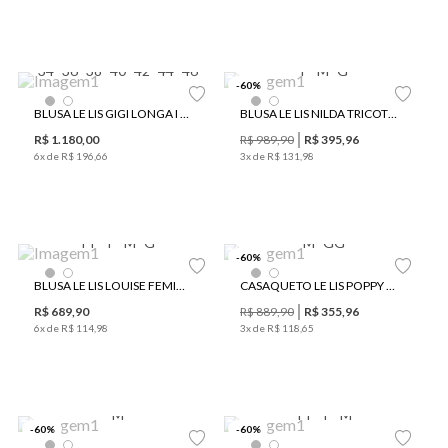
34
36
38
40
42
44
46
P
M
G
-
60
%
BLUSA LE LIS GIGI LONGA I FEMININA
BLUSA LE LIS NILDA TRICOT FEMININA
R$
1
.
180
,
00
R$
989
,
90
R$
395
,
96
6
x de
R$
196
,
66
3
x de
R$
131
,
98
PP
P
M
G
M
GG
-
60
%
BLUSA LE LIS LOUISE FEMININA
CASAQUETO LE LIS POPPY FEMININO
R$
689
,
90
R$
889
,
90
R$
355
,
96
6
x de
R$
114
,
98
3
x de
R$
118
,
65
M
PP
P
M
-
60
%
-
60
%