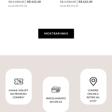
R$
1
.
580
,
00
R$
632
,
00
R$
1
.
580
,
00
R$
632
,
00
6
x de
R$
105
,
33
6
x de
R$
105
,
33
MOSTRAR MAIS
GANHE 10% OFF
COMPRE
NA PRIMEIRA
ONLINE E
COMPRA*
RETIRE NA
PARCELAMENTO
LOJA*
EM ATÉ 6X