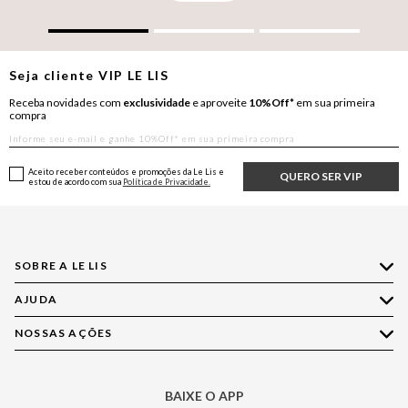
Seja cliente
VIP
LE LIS
Receba novidades com
exclusividade
e aproveite
10%Off*
em sua primeira
compra
Aceito receber conteúdos e promoções da Le Lis e
QUERO SER VIP
estou de acordo com sua
Política de Privacidade.
SOBRE A LE LIS
AJUDA
Quem Somos
Nossas Lojas
NOSSAS AÇÕES
Compre pelo WhatsApp
Ética e Sustentabilidade
Perguntas Frequentes
Aplicativo LE LIS
Política de Privacidade
Central de Relacionamento
BAIXE O APP
Moda