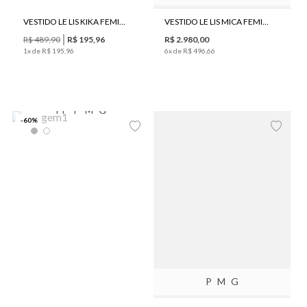
VESTIDO LE LIS KIKA FEMININO
VESTIDO LE LIS MICA FEMININO
R$
489
,
90
R$
195
,
96
R$
2
.
980
,
00
1
x de
R$
195
,
96
6
x de
R$
496
,
66
PP
P
M
G
-
60
%
P
M
G