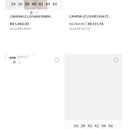
34
36
38
40
42
44
46
CAMISA LE LIS NANI BABADO SEDA FEMININA
CAMISA LE LIS MELINA FEMININA
R$
1
.
480
,
00
R$
789
,
90
R$
315
,
96
6
x de
R$
246
,
66
3
x de
R$
105
,
32
P
-
60
%
36
38
40
42
44
46