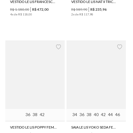
VESTIDO LE LIS FRANCESCA FEMININO
VESTIDO LE LIS NAT II TRICOT FEMININO
R$
1
.
180
,
00
R$
472
,
00
R$
589
,
90
R$
235
,
96
4
x de
R$
118
,
00
2
x de
R$
117
,
98
36
38
42
34
36
38
40
42
44
46
VESTIDO LE LIS POPPY FEMININO
SAIA LE LIS YOKO SEDA FEMININA