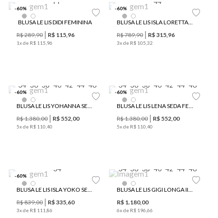
PP
44
-
60
%
-
60
%
BLUSA LE LIS DIDI FEMININA
BLUSA LE LIS ISLA LORETTA SEDA FEMININA
R$
289
,
90
R$
115
,
96
R$
789
,
90
R$
315
,
96
1
x de
R$
115
,
96
3
x de
R$
105
,
32
34
36
38
40
42
44
46
34
36
38
40
42
44
46
-
60
%
-
60
%
Últimas Peças
Últimas Peças
BLUSA LE LIS YOHANNA SEDA FEMININA
BLUSA LE LIS LENA SEDA FEMININA
R$
1
.
380
,
00
R$
552
,
00
R$
1
.
380
,
00
R$
552
,
00
5
x de
R$
110
,
40
5
x de
R$
110
,
40
34
34
36
38
40
42
44
46
-
60
%
BLUSA LE LIS ISLA YOKO SEDA FEMININA
BLUSA LE LIS GIGI LONGA II FEMININA
R$
839
,
00
R$
335
,
60
R$
1
.
180
,
00
3
x de
R$
111
,
86
6
x de
R$
196
,
66