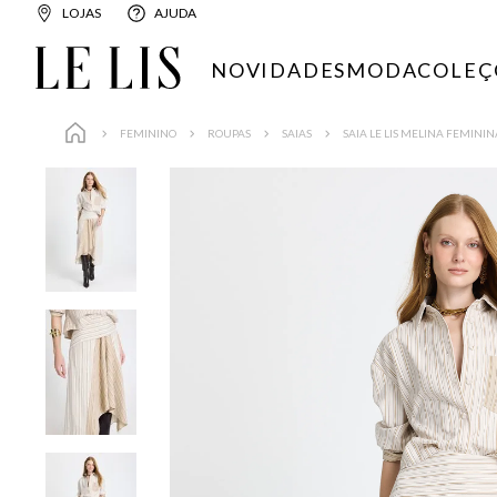
LOJAS
AJUDA
NOVIDADES
MODA
COLEÇ
FEMININO
ROUPAS
SAIAS
SAIA LE LIS MELINA FEMININ