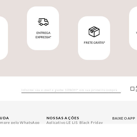
ENTREGA
EXPRESSA*
FRETE GRÁTIS*
M
JUDA
NOSSAS AÇÕES
BAIXE O APP
mpre pelo WhatsApp
Aplicativo LE LIS
Black Friday
rguntas Frequentes
Moda
Gift Guide
Aproveite bene
ntral de Relacionamento
Casa
Namorados
nha Conta
Aroma
Japão