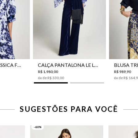
42
44
46
34
36
38
40
42
44
P
CAMISA LE LIS JESSICA FEMININA
CALÇA PANTALONA LE LIS SONIA FEMININA
R$
1
.
980
,
00
R$
989
,
90
6
x de
R$
330
,
00
6
x de
R$
164
,
SUGESTÕES PARA VOCÊ
-60%