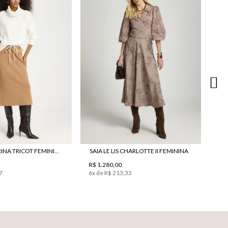
R$ 
3
x 
SAIA LE LIS KARINA TRICOT FEMININA
SAIA LE LIS CHARLOTTE II FEMININA
R$ 1.280,00
7
6
x de
R$ 213,33