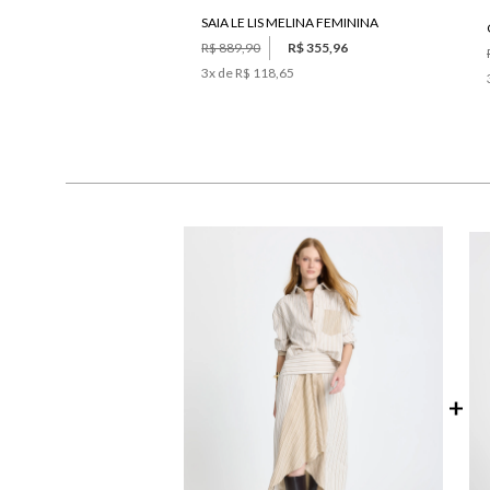
SAIA LE LIS MELINA FEMININA
R$ 889,90
R$ 355,96
3
x de
R$ 118,65