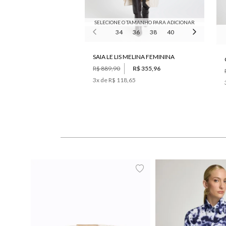
SELECIONE O TAMANHO PARA ADICIONAR
34
36
38
40
42
SAIA LE LIS MELINA FEMININA
R$ 889,90
R$ 355,96
3
x de
R$ 118,65