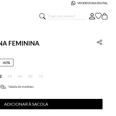
VENDEDORA DIGITAL
O que você procura?
INA FEMININA
-
60%
2
44
46
48
50
Tabela de medidas
ADICIONAR À SACOLA