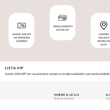
PARCELAMENTO
EM ATÉ 6X*
GANHE 10% OFF
COMPRE
NA PRIMEIRA
ONLINE E
COMPRA*
RETIRE E
LOJA*
LISTA VIP
Ganhe 10% Off* em sua primeira compra e receba novidades com exclusividade
SOBRE A LE LIS
A
Quem Somos
Co
Nossas Lojas
Pe
Ética e Sustentabilidade
Ce
Políticas de Privacidade
Mi