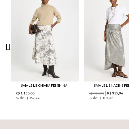
SAIA LE LIS CHIARA FEMININA
SAIA LE LIS NADINE F
R$ 1.180,00
R$ 789,90
R$ 315,96
6
x de
R$ 196,66
3
x de
R$ 105,32