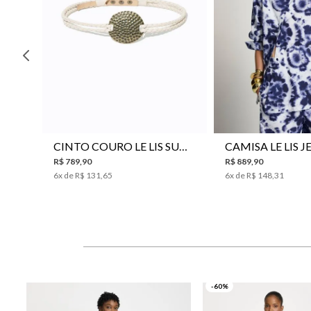
P
M
G
34
36
38
40
CINTO COURO LE LIS SUKI FEMININO
R$
789
,
90
R$
889
,
90
6
x de
R$
131
,
65
6
x de
R$
148
,
31
-60%