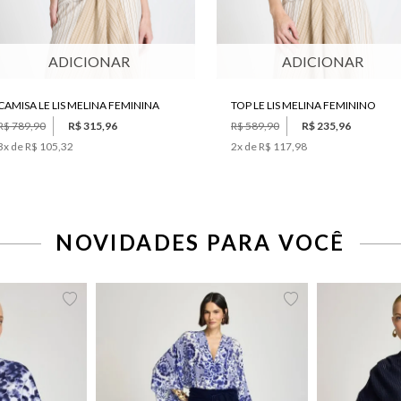
ADICIONAR
ADICIONAR
CAMISA LE LIS MELINA FEMININA
TOP LE LIS MELINA FEMININO
R$ 789,90
R$ 315,96
R$ 589,90
R$ 235,96
3
x de
R$ 105,32
2
x de
R$ 117,98
NOVIDADES PARA VOCÊ