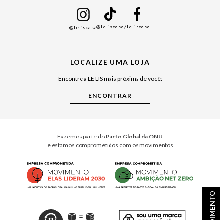
Mães
Namorados
@leliscasa
/leliscasa
@leliscasa
Japão
Julián Manfredi
LOCALIZE UMA LOJA
Raízes do Pará
Encontre a LE LIS mais próxima de você:
Cuidados Casa
Instruções de Jogos
Minha Loja Le Lis
Le Lis Casa PRO
Fazemos parte do
Pacto Global da ONU
e estamos comprometidos com os movimentos
ATENDIMENTO