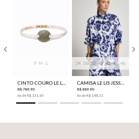
P
M
G
34
36
38
40
42
44
46
CINTO COURO LE LIS SUKI FEMININO
CAMISA LE LIS JESSICA FEMININA
R$
789
,
90
R$
889
,
90
6
x de
R$
131
,
65
6
x de
R$
148
,
31