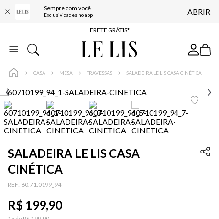
ENTREGA EXPRESSA*
Sempre com você
ABRIR
Exclusividades no app
FRETE GRÁTIS*
BAIXE O APP
10% OFF NA PRIMEIRA COMPRA*
COMPRE ONLINE E RETIRE EM LOJA*
CASA
MESA
TRAVESSAS
SALADEIRA LE LIS CASA CINÉTICA
ENTREGA EXPRESSA*
FRETE GRÁTIS*
BAIXE O APP
10% OFF NA PRIMEIRA COMPRA*
SALADEIRA LE LIS CASA
CINÉTICA
:
60.71.0199_94
R$
199
,
90
1
x de
R$
199
,
90