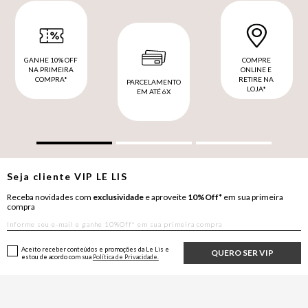
GANHE 10% OFF
COMPRE
NA PRIMEIRA
ONLINE E
COMPRA*
RETIRE NA
PARCELAMENTO
LOJA*
EM ATÉ 6X
Seja cliente
VIP
LE LIS
Receba novidades com
exclusividade
e aproveite
10%Off*
em sua primeira
compra
Aceito receber conteúdos e promoções da Le Lis e
QUERO SER VIP
estou de acordo com sua
Política de Privacidade.