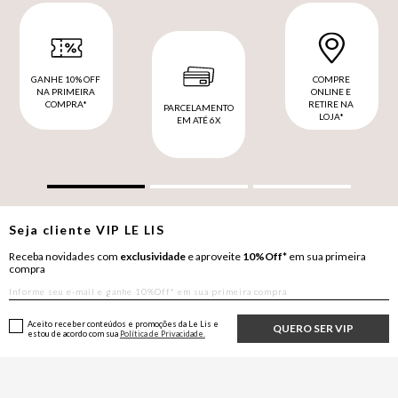
GANHE 10% OFF
COMPRE
NA PRIMEIRA
ONLINE E
COMPRA*
RETIRE NA
PARCELAMENTO
LOJA*
EM ATÉ 6X
Seja cliente
VIP
LE LIS
Receba novidades com
exclusividade
e aproveite
10%Off*
em sua primeira
compra
Aceito receber conteúdos e promoções da Le Lis e
QUERO SER VIP
estou de acordo com sua
Política de Privacidade.