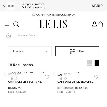
Sempre com você
ABRIR
BAIXE O APP
Exclusividades no app
10% OFF NA PRIMEIRA COMPRA*
COMPRE ONLINE E RETIRE EM LOJA*
ENTREGA EXPRESSA*
ANIVERSÁRIO
FRETE GRÁTIS*
BAIXE O APP
Relevância
Filtrar
10% OFF NA PRIMEIRA COMPRA*
18
36
38
40
42
44
46
46
-
60
%
CAMISA LE LIS BECK IV FEMININA
CAMISA LE LIS GIL SEDA FEMININA
R$
589
,
90
R$
1
.
380
,
00
R$
552
,
00
5
x de
R$
117
,
98
5
x de
R$
110
,
40