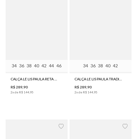
34
36
38
40
42
44
46
34
36
38
40
42
CALÇA LE LIS PAULA RETA BLACK JEANS FEMININA
CALÇA LE LIS PAULA TRADICIONAL ESCURA JEANS FEMININA
R$
289
,
90
R$
289
,
90
2
x de
R$
144
,
95
2
x de
R$
144
,
95