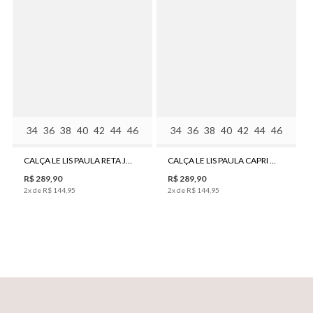
34
36
38
40
42
44
46
34
36
38
40
42
44
46
CALÇA LE LIS PAULA RETA JEANS FEMININA
CALÇA LE LIS PAULA CAPRI JEANS FEMININA
R$
289
,
90
R$
289
,
90
2
x de
R$
144
,
95
2
x de
R$
144
,
95