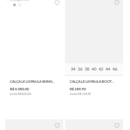
34
36
38
40
42
44
46
CALÇA LE LIS PAULA SKINNY COURO FEMININA
CALÇA LE LIS PAULA BOOTCUT II JEANS FEMININA
R$
4
.
980
,
00
R$
289
,
90
6
x de
R$
830
,
00
2
x de
R$
144
,
95