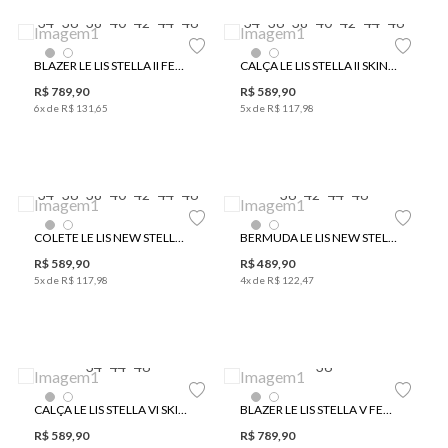
34
36
38
40
42
44
46
34
36
38
40
42
44
46
BLAZER LE LIS STELLA II FEMININO
CALÇA LE LIS STELLA II SKINNY FEMININA
R$
789
,
90
R$
589
,
90
6
x de
R$
131
,
65
5
x de
R$
117
,
98
34
36
38
40
42
44
46
36
42
44
46
COLETE LE LIS NEW STELLA OFF FEMININO
BERMUDA LE LIS NEW STELLA OFF FEMININA
R$
589
,
90
R$
489
,
90
5
x de
R$
117
,
98
4
x de
R$
122
,
47
34
44
46
36
CALÇA LE LIS STELLA VI SKINNY FEMININA
BLAZER LE LIS STELLA V FEMININO
R$
589
,
90
R$
789
,
90