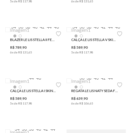
5
x de
R$
117
,
98
6
x de
R$
131
,
65
34
36
38
40
42
44
46
34
36
38
40
42
44
46
BLAZER LE LIS STELLA II FEMININO
CALÇA LE LIS STELLA V SKINNY FEMININA
R$
789
,
90
R$
589
,
90
6
x de
R$
131
,
65
5
x de
R$
117
,
98
44
46
36
38
40
42
44
CALÇA LE LIS STELLA I SKINNY FEMININA
REGATA LE LIS NATY SEDA FEMININA
R$
589
,
90
R$
639
,
90
5
x de
R$
117
,
98
6
x de
R$
106
,
65
34
36
38
40
42
44