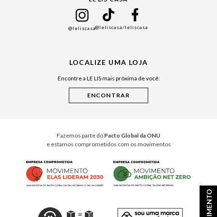
Mães
Namorados
@leliscasa
/leliscasa
@leliscasa
Japão
Julián Manfredi
LOCALIZE UMA LOJA
Raízes do Pará
Encontre a LE LIS mais próxima de você:
Cuidados Casa
Instruções de Jogos
Minha Loja Le Lis
Le Lis Casa PRO
Fazemos parte do
Pacto Global da ONU
e estamos comprometidos com os movimentos
ATENDIMENTO