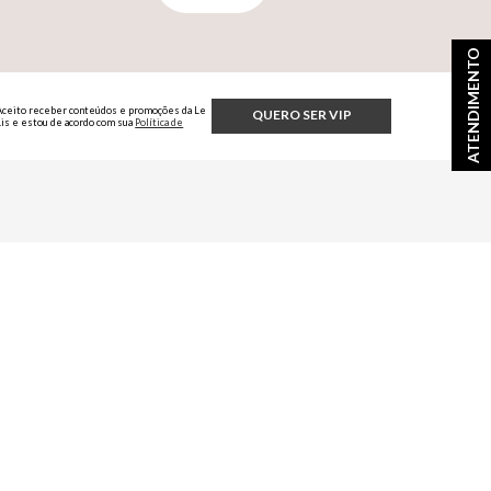
ATENDIMENTO
Aceito receber conteúdos e promoções da Le
QUERO SER VIP
Lis e estou de acordo com sua
Política de
Privacidade.
fícios exclusivos
AS REDES SOCIAIS OFICIAIS
elis
/lelisblanc
/lelisblanc
@mundolelis