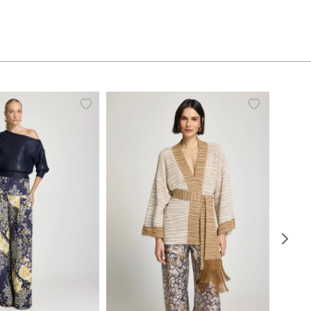
36
38
40
42
P
M