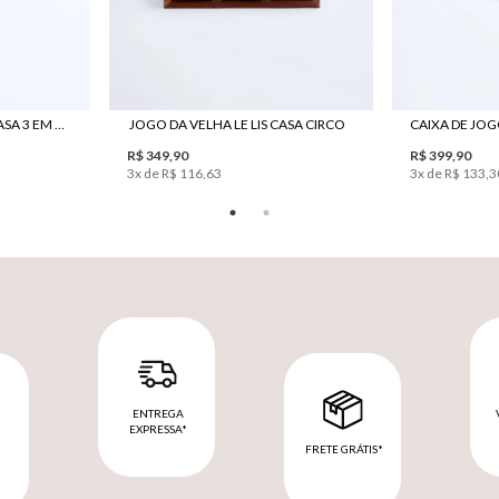
CAIXA DE JOGOS LE LIS CASA 3 EM 1 CUMARU
JOGO DA VELHA LE LIS CASA CIRCO
R$ 349,90
R$ 399,90
3
x de
R$ 116,63
3
x de
R$ 133,3
ENTREGA
EXPRESSA*
FRETE GRÁTIS*
M