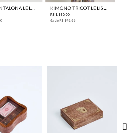
CALÇA PANTALONA LE LIS SAKURA I FEMININA
KIMONO TRICOT LE LIS HITOMI FEMININO
R$
1
.
180
,
00
00
6
x de
R$
196
,
66
MIN
R$ 
3
x 