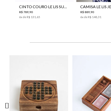
CINTO COURO LE LIS SUKI FEMININO
R$
789
,
90
R$
889
,
90
6
x de
R$
131
,
65
6
x de
R$
148
,
31