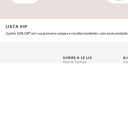
LISTA VIP
Ganhe 10% Off* em sua primeira compra e receba novidades com exclusividade
SOBRE A LE LIS
A
Quem Somos
Co
Nossas Lojas
Pe
Ética e Sustentabilidade
Ce
Políticas de Privacidade
Mi
Políticas de Governança
Tr
Painel de Privacidade
Re
Central de Preferências
Se
Moda Com Verso
Se
LOCALIZE UMA LOJA
Encontre a LE LIS mais próxima de você: