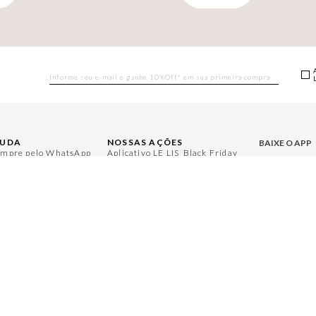
JUDA
NOSSAS AÇÕES
BAIXE O APP
mpre pelo WhatsApp
Aplicativo LE LIS
Black Friday
rguntas Frequentes
Moda
Gift Guide
Aproveite bene
ntral de Relacionamento
Casa
Namorados
nha Conta
Aroma
Japão
ocas e Devoluções
Jeans
Julián Manfredi
gulamentos
Protea
Raízes do Pará
ja um Revendedor
Cadastro
Cuidados Casa
ja um Franqueado
Bazar
Instruções Jogos
Mães
Minha Loja Le Lis
Le Lis Casa PRO
ACESSE NOSS
LE LIS
@l
@lelisblanc