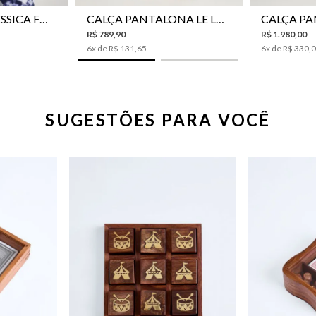
CAMISA LE LIS JESSICA FEMININA
CALÇA PANTALONA LE LIS HORI FEMININA
R$
789
,
90
R$
1
.
980
,
00
6
x de
R$
131
,
65
6
x de
R$
330
,
SUGESTÕES PARA VOCÊ