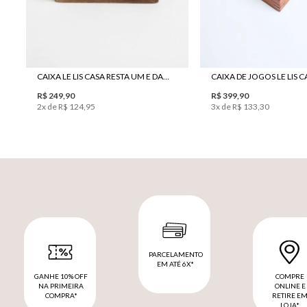
CAIXA LE LIS CASA RESTA UM E DADO WOOD
R$ 249,90
R$ 399,90
2
x de
R$ 124,95
3
x de
R$ 133,30
PARCELAMENTO
EM ATÉ 6X*
GANHE 10% OFF
COMPRE
NA PRIMEIRA
ONLINE E
COMPRA*
RETIRE E
LOJA*