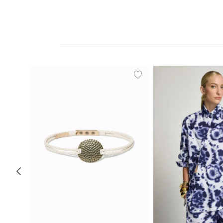
P
M
G
34
36
38
40