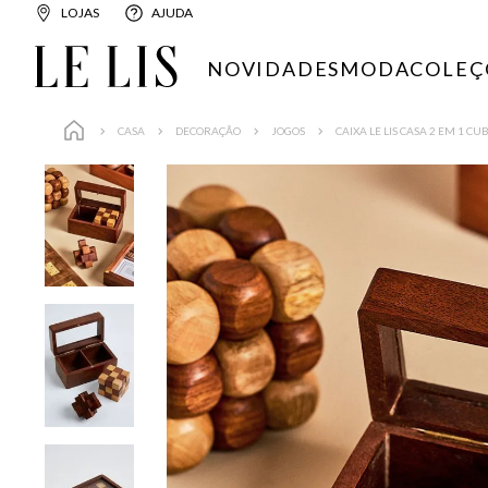
LOJAS
AJUDA
NOVIDADES
MODA
COLEÇ
CASA
DECORAÇÃO
JOGOS
CAIXA LE LIS CASA 2 EM 1 CU