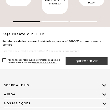
PARCELAMENTO
LOJA*
EM ATÉ 6X
Seja cliente
VIP
LE LIS
Receba novidades com
exclusividade
e aproveite
10%Off*
em sua primeira
compra
Aceito receber conteúdos e promoções da Le Lis e
QUERO SER VIP
estou de acordo com sua
Política de Privacidade.
SOBRE A LE LIS
AJUDA
Quem Somos
Nossas Lojas
NOSSAS AÇÕES
Compre pelo WhatsApp