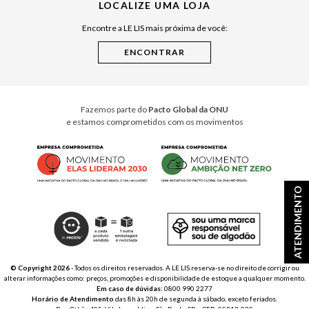
LOCALIZE UMA LOJA
Raízes do Pará
Encontre a LE LIS mais próxima de você:
Cuidados Casa
Instruções de Jogos
Minha Loja Le Lis
Le Lis Casa PRO
Fazemos parte do
Pacto Global da ONU
e estamos comprometidos com os movimentos
ATENDIMENTO
© Copyright 2026
- Todos os direitos reservados. A LE LIS reserva-se no direito de corrigir ou
alterar informações como: preços, promoções e disponibilidade de estoque a qualquer momento.
Em caso de dúvidas:
0800 990 2277
Horário de Atendimento
das 8h às 20h de segunda à sábado, exceto feriados.