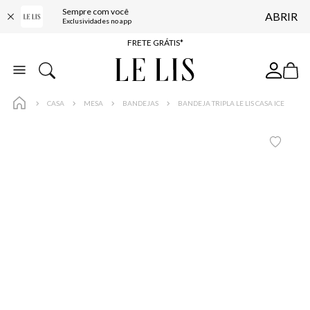
Sempre com você
ABRIR
ENTREGA EXPRESSA*
Exclusividades no app
FRETE GRÁTIS*
BAIXE O APP
10% OFF NA PRIMEIRA COMPRA*
CASA
MESA
BANDEJAS
BANDEJA TRIPLA LE LIS CASA ICE