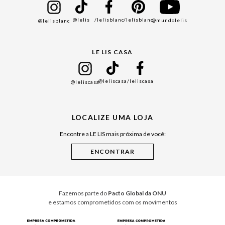
Bazar
@lelis
/lelisblanc
/lelisblanc
@mundolelis
@lelisblanc
Black Friday
Gift Guide
LE LIS CASA
Mães
Namorados
@leliscasa
/leliscasa
@leliscasa
Japão
Julián Manfredi
LOCALIZE UMA LOJA
Raízes do Pará
Encontre a LE LIS mais próxima de você:
Cuidados Casa
Instruções de Jogos
Minha Loja Le Lis
Le Lis Casa PRO
Fazemos parte do
Pacto Global da ONU
e estamos comprometidos com os movimentos