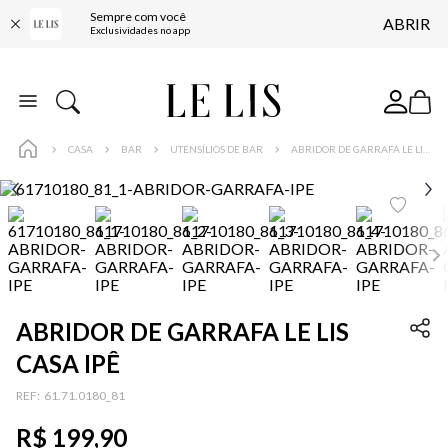
Sempre com você
ABRIR
FRETE GRÁTIS*
Exclusividades no app
BAIXE O APP
10% OFF NA PRIMEIRA COMPRA*
COMPRE ONLINE E RETIRE EM LOJA*
CASA
BAR
UTENSÍLIOS DE BAR
ABRIDOR DE GARRAFA LE LIS CASA IPÊ
ENTREGA EXPRESSA*
FRETE GRÁTIS*
BAIXE O APP
10% OFF NA PRIMEIRA COMPRA*
ABRIDOR DE GARRAFA LE LIS
CASA IPÊ
:
61.71.0180_81
R$
199
,
90