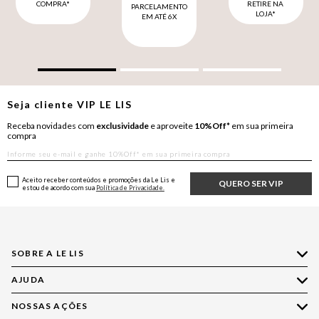
COMPRA*
RETIRE NA
PARCELAMENTO
LOJA*
EM ATÉ 6X
Seja cliente
VIP
LE LIS
Receba novidades com
exclusividade
e aproveite
10%Off*
em sua primeira
compra
Aceito receber conteúdos e promoções da Le Lis e
QUERO SER VIP
estou de acordo com sua
Política de Privacidade.
SOBRE A LE LIS
AJUDA
Quem Somos
Nossas Lojas
NOSSAS AÇÕES
Compre pelo WhatsApp