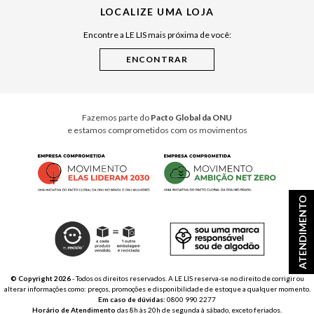
LOCALIZE UMA LOJA
Raízes do Pará
Encontre a LE LIS mais próxima de você:
Cuidados Casa
Instruções de Jogos
Minha Loja Le Lis
Le Lis Casa PRO
Fazemos parte do
Pacto Global da ONU
e estamos comprometidos com os movimentos
ATENDIMENTO
© Copyright 2026
- Todos os direitos reservados. A LE LIS reserva-se no direito de corrigir ou
alterar informações como: preços, promoções e disponibilidade de estoque a qualquer momento.
Em caso de dúvidas:
0800 990 2277
Horário de Atendimento
das 8h às 20h de segunda à sábado, exceto feriados.