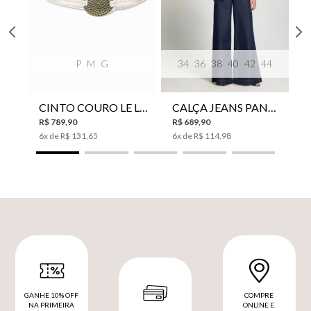
P
M
G
34
36
38
40
42
44
CINTO COURO LE LIS SUKI FEMININO
CALÇA JEANS PANTA WIDE LE LIS ISIS FEMININA
R$
789
,
90
R$
689
,
90
6
x de
R$
131
,
65
6
x de
R$
114
,
98
GANHE 10% OFF
COMPRE
NA PRIMEIRA
ONLINE E