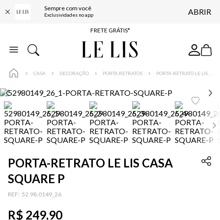
Sempre com você
ABRIR
ENTREGA EXPRESSA*
Exclusividades no app
FRETE GRÁTIS*
BAIXE O APP
10% OFF NA PRIMEIRA COMPRA*
CASA
DECORAÇÃO
PORTA RETRATOS
PORTA-RETRATO LE LIS CASA SQUARE P
PORTA-RETRATO LE LIS CASA
SQUARE P
:
52.98.0149_26
R$
249
,
90