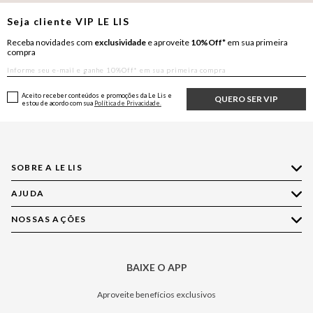
Seja cliente
VIP
LE LIS
Receba novidades com
exclusividade
e aproveite
10%Off*
em sua primeira
compra
Aceito receber conteúdos e promoções da Le Lis e
QUERO SER VIP
estou de acordo com sua
Política de Privacidade.
SOBRE A LE LIS
AJUDA
Quem Somos
Nossas Lojas
NOSSAS AÇÕES
Compre pelo WhatsApp
Ética e Sustentabilidade
Perguntas Frequentes
Aplicativo LE LIS
Política de Privacidade
Central de Relacionamento
BAIXE O APP
Moda
Política de Governança
Minha Conta
Casa
Aproveite benefícios exclusivos
Painel de Privacidade
Trocas e Devoluções