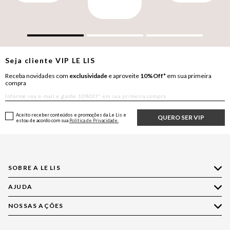
Seja cliente
VIP
LE LIS
Receba novidades com
exclusividade
e aproveite
10%Off*
em sua primeira
compra
Aceito receber conteúdos e promoções da Le Lis e
QUERO SER VIP
estou de acordo com sua
Política de Privacidade.
SOBRE A LE LIS
AJUDA
Quem Somos
Nossas Lojas
NOSSAS AÇÕES
Compre pelo WhatsApp
Ética e Sustentabilidade
Perguntas Frequentes
Aplicativo LE LIS