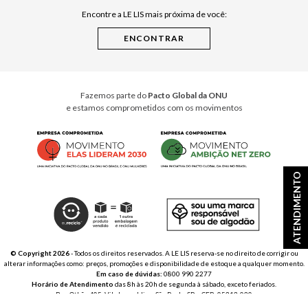
Encontre a LE LIS mais próxima de você:
Cuidados Casa
Instruções de Jogos
Minha Loja Le Lis
Le Lis Casa PRO
Fazemos parte do
Pacto Global da ONU
e estamos comprometidos com os movimentos
ATENDIMENTO
© Copyright 2026
- Todos os direitos reservados. A LE LIS reserva-se no direito de corrigir ou
alterar informações como: preços, promoções e disponibilidade de estoque a qualquer momento.
Em caso de dúvidas:
0800 990 2277
Horário de Atendimento
das 8h às 20h de segunda à sábado, exceto feriados.
Rua Othão 405, Vila Leopoldina, São Paulo, SP – CEP: 05313-020
VESTE S.A. ESTILO | CNPJ: 49.669.856/0001-43