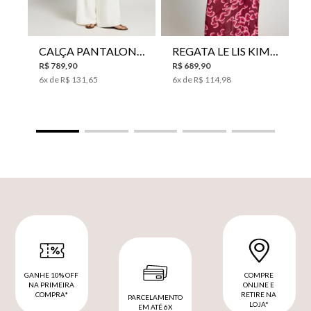
CALÇA PANTALONA LE LIS HORI FEMININA
REGATA LE LIS KIMI FEMININA
R$
789
,
90
R$
689
,
90
6
x de
R$
131
,
65
6
x de
R$
114
,
98
GANHE 10% OFF
COMPRE
NA PRIMEIRA
ONLINE E
COMPRA*
RETIRE NA
PARCELAMENTO
LOJA*
EM ATÉ 6X