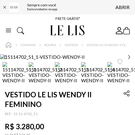
Sempre com você
ABRIR
ENTREGA EXPRESSA*
Exclusividades no app
FRETE GRÁTIS*
BAIXE O APP
10% OFF NA PRIMEIRA COMPRA*
FEMININO
ROUPAS
VESTIDOS
VESTIDO LE LIS WENDY II FEMININO
VESTIDO LE LIS WENDY II
FEMININO
:
15.11.4702_51
R$
3
.
280
,
00
6
x de
R$
546
,
66