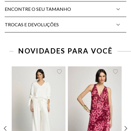
ENCONTRE O SEU TAMANHO
TROCAS E DEVOLUÇÕES
PP
P
M
G
34
36
38
40
42
44
NOVIDADES PARA VOCÊ