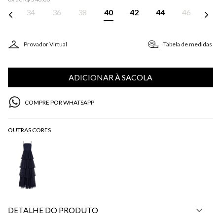
34
36
38
40
42
44
46
Provador Virtual
Tabela de medidas
ADICIONAR À SACOLA
COMPRE POR WHATSAPP
DETALHE DO PRODUTO