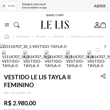
Sempre com você
ABRIR
FRETE GRÁTIS*
Exclusividades no app
BAIXE O APP
10% OFF NA PRIMEIRA COMPRA*
COMPRE ONLINE E RETIRE EM LOJA*
FEMININO
ROUPAS
VESTIDOS
VESTIDO LE LIS TAYLA II FEMININO
ENTREGA EXPRESSA*
FRETE GRÁTIS*
BAIXE O APP
10% OFF NA PRIMEIRA COMPRA*
VESTIDO LE LIS TAYLA II
FEMININO
:
15.11.4707_35
R$
2
.
980
,
00
6
x de
R$
496
,
66