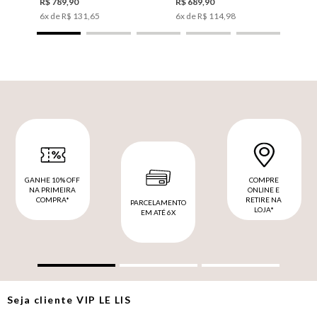
R$
789
,
90
R$
689
,
90
6
x de
R$
131
,
65
6
x de
R$
114
,
98
GANHE 10% OFF
COMPRE
NA PRIMEIRA
ONLINE E
COMPRA*
RETIRE NA
PARCELAMENTO
LOJA*
EM ATÉ 6X
Seja cliente
VIP
LE LIS