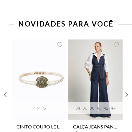
NOVIDADES PARA VOCÊ
P
M
G
34
36
38
40
42
44
CINTO COURO LE LIS SUKI FEMININO
CALÇA JEANS PANTA WIDE LE LIS ISIS FEMININA