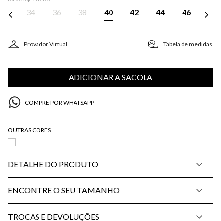
34
36
38
40
42
44
46
Provador Virtual
Tabela de medidas
ADICIONAR À SACOLA
COMPRE POR WHATSAPP
DETALHE DO PRODUTO
ENCONTRE O SEU TAMANHO
TROCAS E DEVOLUÇÕES