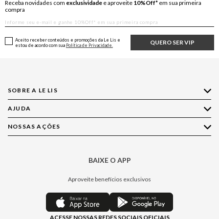
Receba novidades com
exclusividade
e aproveite
10%Off*
em sua primeira
compra
Aceito receber conteúdos e promoções da Le Lis e
QUERO SER VIP
estou de acordo com sua
Política de Privacidade.
SOBRE A LE LIS
AJUDA
Quem Somos
Nossas Lojas
NOSSAS AÇÕES
Compre pelo WhatsApp
Ética e Sustentabilidade
Perguntas Frequentes
Aplicativo LE LIS
Política de Privacidade
Central de Relacionamento
BAIXE O APP
Moda
Política de Governança
Minha Conta
Casa
Aproveite benefícios exclusivos
Painel de Privacidade
Trocas e Devoluções
Aroma
Central de Preferências
Regulamentos
Jeans
ACESSE NOSSAS REDES SOCIAIS OFICIAIS
Moda Com Verso