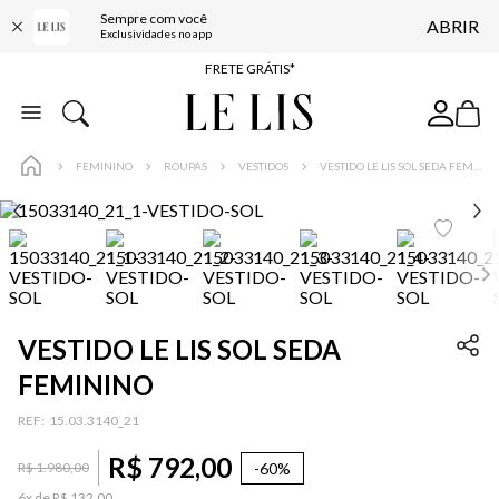
Sempre com você
ABRIR
ENTREGA EXPRESSA*
Exclusividades no app
FRETE GRÁTIS*
BAIXE O APP
10% OFF NA PRIMEIRA COMPRA*
FEMININO
ROUPAS
VESTIDOS
VESTIDO LE LIS SOL SEDA FEMININO
VESTIDO LE LIS SOL SEDA
FEMININO
:
15.03.3140_21
R$
792
,
00
-
60%
R$
1
.
980
,
00
6
x de
R$
132
,
00