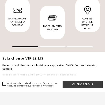
GANHE 10% OFF
COMPRE
NA PRIMEIRA
ONLINE E
COMPRA*
RETIRE NA
PARCELAMENTO
LOJA*
EM ATÉ 6X
Seja cliente
VIP
LE LIS
Receba novidades com
exclusividade
e aproveite
10%Off*
em sua primeira
compra
Aceito receber conteúdos e promoções da Le Lis e
QUERO SER VIP
estou de acordo com sua
Política de Privacidade.