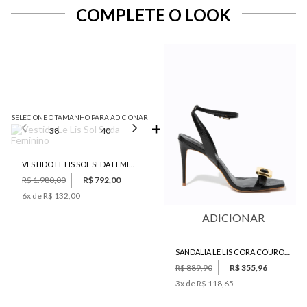
COMPLETE O LOOK
SELECIONE O TAMANHO PARA ADICIONAR
38
40
42
44
46
VESTIDO LE LIS SOL SEDA FEMININO
R$ 1.980,00
R$ 792,00
6
x de
R$ 132,00
ADICIONAR
SANDALIA LE LIS CORA COURO FEMININA
R$ 889,90
R$ 355,96
3
x de
R$ 118,65