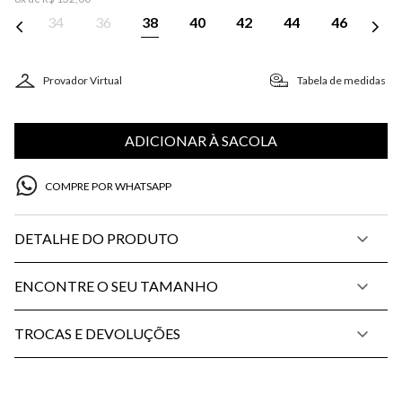
34
36
38
40
42
44
46
Provador Virtual
Tabela de medidas
ADICIONAR À SACOLA
COMPRE POR WHATSAPP
DETALHE DO PRODUTO
ENCONTRE O SEU TAMANHO
TROCAS E DEVOLUÇÕES