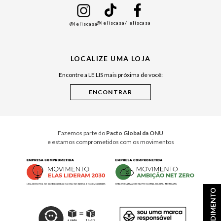
Namorados
@leliscasa
/leliscasa
@leliscasa
Japão
Julián Manfredi
LOCALIZE UMA LOJA
Raízes do Pará
Encontre a LE LIS mais próxima de você:
Cuidados Casa
Instruções de Jogos
Minha Loja Le Lis
Le Lis Casa PRO
Fazemos parte do
Pacto Global da ONU
e estamos comprometidos com os movimentos
ATENDIMENTO