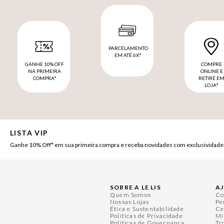
PARCELAMENTO
EM ATÉ 6X*
GANHE 10% OFF
COMPRE
NA PRIMEIRA
ONLINE E
COMPRA*
RETIRE E
LOJA*
LISTA VIP
Ganhe 10% Off* em sua primeira compra e receba novidades com exclusividade
SOBRE A LE LIS
A
Quem Somos
Co
Nossas Lojas
Pe
Ética e Sustentabilidade
Ce
Políticas de Privacidade
Mi
Políticas de Governança
Tr