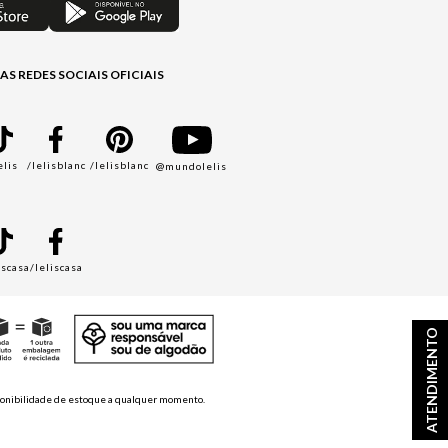
AS REDES SOCIAIS OFICIAIS
elis
/lelisblanc
/lelisblanc
@mundolelis
A
iscasa
/leliscasa
ATENDIMENTO
disponibilidade de estoque a qualquer momento.