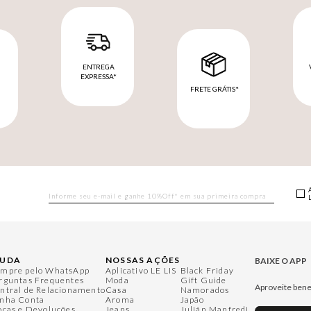
ENTREGA
EXPRESSA*
FRETE GRÁTIS*
M
JUDA
NOSSAS AÇÕES
BAIXE O APP
mpre pelo WhatsApp
Aplicativo LE LIS
Black Friday
rguntas Frequentes
Moda
Gift Guide
Aproveite bene
ntral de Relacionamento
Casa
Namorados
nha Conta
Aroma
Japão
ocas e Devoluções
Jeans
Julián Manfredi