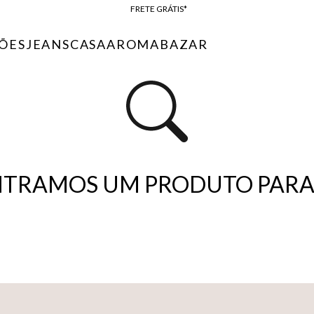
FRETE GRÁTIS*
BAIXE O APP
ÕES
JEANS
CASA
AROMA
BAZAR
10% OFF NA PRIMEIRA COMPRA*
TRAMOS UM PRODUTO PARA 