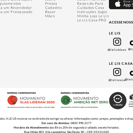
gulamentos
Protea
Raízes do Pará
ja um Revendedor
Cadastro
Cuidados Casa
ja um Franqueado
Bazar
Instruções Jogos
Mães
Minha Loja Le Lis
Le Lis Casa PRO
ACESSE NOSS
LE LIS
@l
@lelisblanc
LE LIS CAS
@lel
@leliscasa
ados. A LE LIS reserva-se no direito de corrigir ou alterar informações como: preços, promoções e 
Em caso de dúvidas:
0800 990 2277
Horário de Atendimento
das 8h às 20h de segunda à sábado, exceto feriados.
Rua Othão 405, Vila Leopoldina, São Paulo, SP – CEP: 05313-020