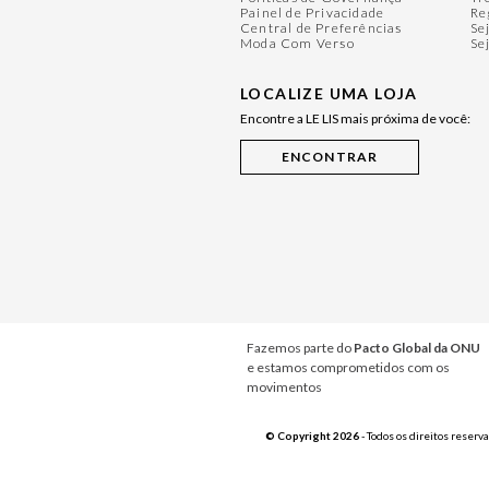
Painel de Privacidade
Re
Central de Preferências
Se
Moda Com Verso
Se
LOCALIZE UMA LOJA
Encontre a LE LIS mais próxima de você:
Fazemos parte do
Pacto Global da ONU
e estamos comprometidos com os
movimentos
© Copyright 2026
- Todos os direitos reserv