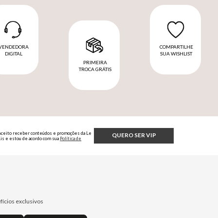
VENDEDORA
COMPARTILHE
DIGITAL
SUA WISHLIST
PRIMEIRA
TROCA GRÁTIS
Aceito receber conteúdos e promoções da Le
QUERO SER VIP
Lis e estou de acordo com sua
Política de
Privacidade.
fícios exclusivos