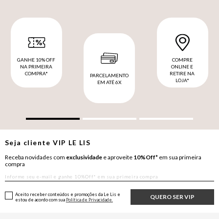
GANHE 10% OFF
COMPRE
NA PRIMEIRA
ONLINE E
COMPRA*
RETIRE NA
PARCELAMENTO
LOJA*
EM ATÉ 6X
Seja cliente
VIP
LE LIS
Receba novidades com
exclusividade
e aproveite
10%Off*
em sua primeira
compra
Aceito receber conteúdos e promoções da Le Lis e
QUERO SER VIP
estou de acordo com sua
Política de Privacidade.