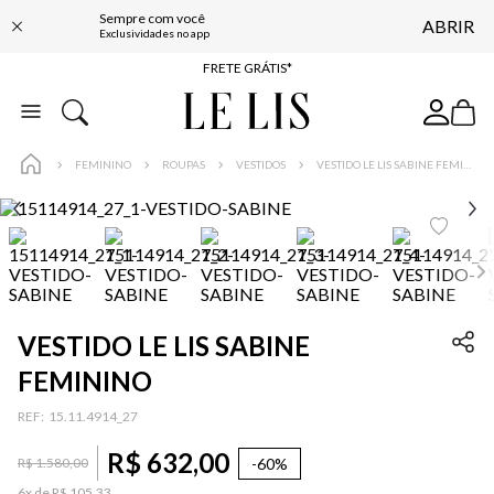
Sempre com você
ABRIR
ENTREGA EXPRESSA*
Exclusividades no app
FRETE GRÁTIS*
BAIXE O APP
10% OFF NA PRIMEIRA COMPRA*
FEMININO
ROUPAS
VESTIDOS
VESTIDO LE LIS SABINE FEMININO
VESTIDO LE LIS SABINE
FEMININO
:
15.11.4914_27
R$
632
,
00
-
60%
R$
1
.
580
,
00
6
x de
R$
105
,
33