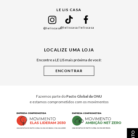
Gift Guide
LE LIS CASA
Mães
Namorados
@leliscasa
/leliscasa
@leliscasa
Japão
Julián Manfredi
LOCALIZE UMA LOJA
Raízes do Pará
Encontre a LE LIS mais próxima de você:
Cuidados Casa
Instruções de Jogos
Minha Loja Le Lis
Le Lis Casa PRO
Fazemos parte do
Pacto Global da ONU
e estamos comprometidos com os movimentos