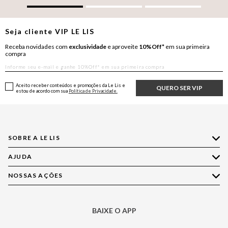
Seja cliente
VIP
LE LIS
Receba novidades com
exclusividade
e aproveite
10%Off*
em sua primeira
compra
Aceito receber conteúdos e promoções da Le Lis e
QUERO SER VIP
estou de acordo com sua
Política de Privacidade.
SOBRE A LE LIS
AJUDA
Quem Somos
Nossas Lojas
NOSSAS AÇÕES
Compre pelo WhatsApp
Ética e Sustentabilidade
Perguntas Frequentes
Aplicativo LE LIS
Política de Privacidade
Central de Relacionamento
BAIXE O APP
Moda
Política de Governança
Minha Conta
Casa