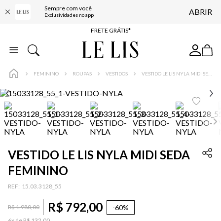
ENTREGA EXPRESSA*
Sempre com você
ABRIR
Exclusividades no app
FRETE GRÁTIS*
BAIXE O APP
10% OFF NA PRIMEIRA COMPRA*
COMPRE ONLINE E RETIRE EM LOJA*
FEMININO
ROUPAS
VESTIDOS
VESTIDO LE LIS NYLA MIDI SEDA FEMININO
ENTREGA EXPRESSA*
FRETE GRÁTIS*
BAIXE O APP
10% OFF NA PRIMEIRA COMPRA*
VESTIDO LE LIS NYLA MIDI SEDA
FEMININO
:
15.03.3128_55
R$
792
,
00
-
60%
R$
1
.
980
,
00
6
x de
R$
132
,
00