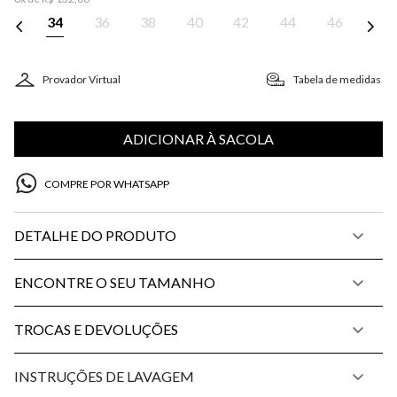
34
36
38
40
42
44
46
Provador Virtual
Tabela de medidas
ADICIONAR À SACOLA
COMPRE POR WHATSAPP
DETALHE DO PRODUTO
ENCONTRE O SEU TAMANHO
TROCAS E DEVOLUÇÕES
INSTRUÇÕES DE LAVAGEM