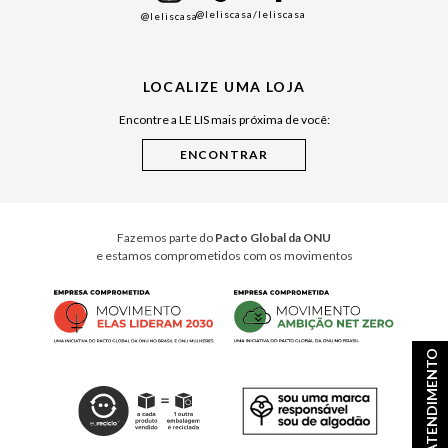
@leliscasa
/leliscasa
@leliscasa
Japão
Julián Manfredi
LOCALIZE UMA LOJA
Raízes do Pará
Encontre a LE LIS mais próxima de você:
Cuidados Casa
Instruções de Jogos
Minha Loja Le Lis
Le Lis Casa PRO
Fazemos parte do
Pacto Global da ONU
e estamos comprometidos com os movimentos
ATENDIMENTO