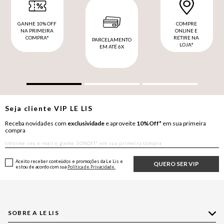
GANHE 10% OFF
COMPRE
NA PRIMEIRA
ONLINE E
COMPRA*
RETIRE NA
PARCELAMENTO
LOJA*
EM ATÉ 6X
Seja cliente
VIP
LE LIS
Receba novidades com
exclusividade
e aproveite
10%Off*
em sua primeira
compra
Aceito receber conteúdos e promoções da Le Lis e
QUERO SER VIP
estou de acordo com sua
Política de Privacidade.
SOBRE A LE LIS