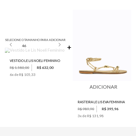
SELECIONE O TAMANHO PARA ADICIONAR
46
VESTIDO LE LIS NOELI FEMININO
R$ 1.580,00
R$ 632,00
6
x de
R$ 105,33
ADICIONAR
RASTEIRA LE LIS EVA FEMININA
R$ 989,90
R$ 395,96
3
x de
R$ 131,98