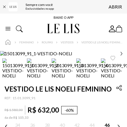
Sempre com você
ABRIR
FRETE GRÁTIS*
Exclusividades no app
BAIXE O APP
10% OFF NA PRIMEIRA COMPRA*
COMPRE ONLINE E RETIRE EM LOJA*
FEMININO
ROUPAS
VESTIDOS
VESTIDO LE LIS NOELI FEMININO
ENTREGA EXPRESSA*
FRETE GRÁTIS*
BAIXE O APP
10% OFF NA PRIMEIRA COMPRA*
VESTIDO LE LIS NOELI FEMININO
:
15.01.3099_91
R$
632
,
00
-
60%
R$
1
.
580
,
00
6
x de
R$
105
,
33
34
36
38
40
42
44
46