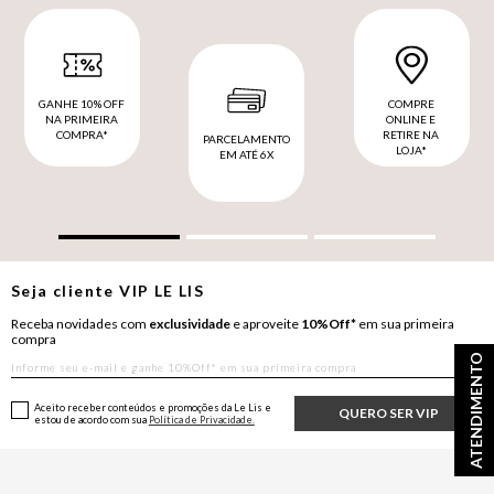
GANHE 10% OFF
COMPRE
NA PRIMEIRA
ONLINE E
COMPRA*
RETIRE NA
PARCELAMENTO
LOJA*
EM ATÉ 6X
Seja cliente
VIP
LE LIS
Receba novidades com
exclusividade
e aproveite
10%Off*
em sua primeira
compra
ATENDIMENTO
Aceito receber conteúdos e promoções da Le Lis e
QUERO SER VIP
estou de acordo com sua
Política de Privacidade.