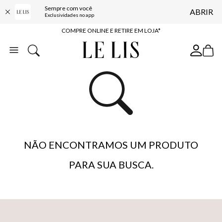
Sempre com você
ABRIR
10% OFF NA PRIMEIRA COMPRA*
Exclusividades no app
COMPRE ONLINE E RETIRE EM LOJA*
ENTREGA EXPRESSA*
FRETE GRÁTIS*
BAIXE O APP
10% OFF NA PRIMEIRA COMPRA*
NÃO ENCONTRAMOS UM PRODUTO
PARA SUA BUSCA.