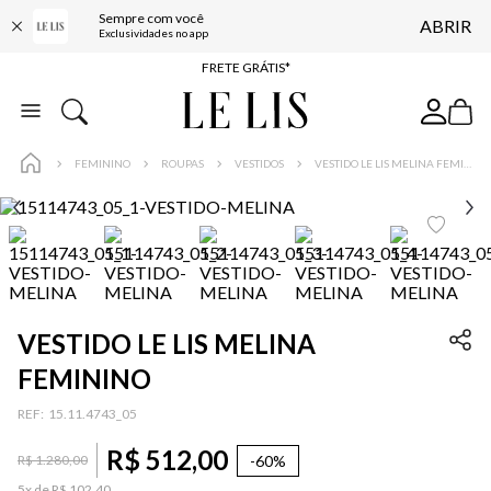
Sempre com você
ABRIR
ENTREGA EXPRESSA*
Exclusividades no app
FRETE GRÁTIS*
BAIXE O APP
10% OFF NA PRIMEIRA COMPRA*
FEMININO
ROUPAS
VESTIDOS
VESTIDO LE LIS MELINA FEMININO
VESTIDO LE LIS MELINA
FEMININO
:
15.11.4743_05
R$
512
,
00
-
60%
R$
1
.
280
,
00
5
x de
R$
102
,
40