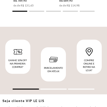
R$
789
,
90
R$
689
,
90
6
x de
R$
131
,
65
6
x de
R$
114
,
98
GANHE 10% OFF
COMPRE
NA PRIMEIRA
ONLINE E
COMPRA*
RETIRE NA
PARCELAMENTO
LOJA*
EM ATÉ 6X
Seja cliente
VIP
LE LIS