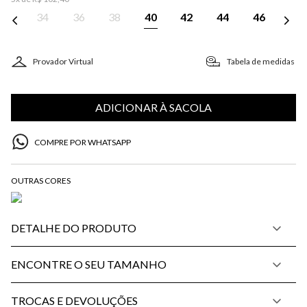
34
36
38
40
42
44
46
Provador Virtual
Tabela de medidas
ADICIONAR À SACOLA
COMPRE POR WHATSAPP
DETALHE DO PRODUTO
ENCONTRE O SEU TAMANHO
TROCAS E DEVOLUÇÕES