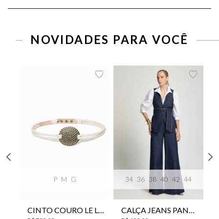
NOVIDADES PARA VOCÊ
P
M
G
34
36
38
40
42
44
CINTO COURO LE LIS SUKI FEMININO
CALÇA JEANS PANTA WIDE LE LIS ISIS FEMININA